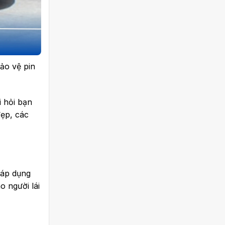
ảo vệ pin
i hỏi bạn
đẹp, các
 áp dụng
 người lái