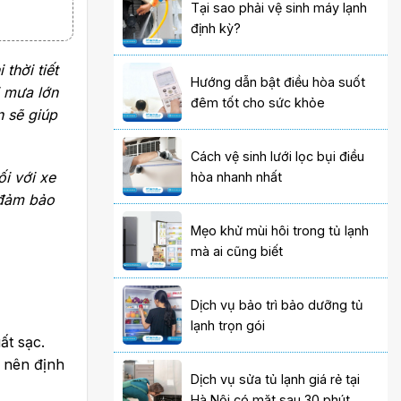
Tại sao phải vệ sinh máy lạnh
định kỳ?
thời tiết
Hướng dẫn bật điều hòa suốt
i mưa lớn
đêm tốt cho sức khỏe
 sẽ giúp
Cách vệ sinh lưới lọc bụi điều
i với xe
hòa nhanh nhất
 đảm bảo
Mẹo khử mùi hôi trong tủ lạnh
mà ai cũng biết
Dịch vụ bảo trì bảo dưỡng tủ
lạnh trọn gói
ất sạc.
g nên định
Dịch vụ sửa tủ lạnh giá rẻ tại
Hà Nội có mặt sau 30 phút