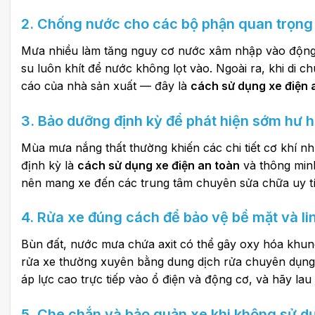
2. Chống nước cho các bộ phận quan trọng
Mưa nhiều làm tăng nguy cơ nước xâm nhập vào động 
su luôn khít để nước không lọt vào. Ngoài ra, khi di
cáo của nhà sản xuất — đây là
cách sử dụng xe điện 
3. Bảo dưỡng định kỳ để phát hiện sớm hư 
Mùa mưa nắng thất thường khiến các chi tiết cơ khí 
định kỳ là
cách sử dụng xe điện an toàn
và thông minh
nên mang xe đến các trung tâm chuyên sửa chữa uy 
4. Rửa xe đúng cách để bảo vệ bề mặt và li
Bùn đất, nước mưa chứa axit có thể gây oxy hóa khun
rửa xe thường xuyên bằng dung dịch rửa chuyên dụng,
áp lực cao trực tiếp vào ổ điện và động cơ, và hãy la
5. Che chắn và bảo quản xe khi không sử d