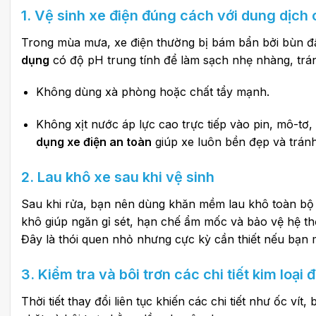
1. Vệ sinh xe điện đúng cách với dung dịc
Trong mùa mưa, xe điện thường bị bám bẩn bởi bùn đ
dụng
có độ pH trung tính để làm sạch nhẹ nhàng, tránh
Không dùng xà phòng hoặc chất tẩy mạnh.
Không xịt nước áp lực cao trực tiếp vào pin, mô-tơ
dụng xe điện an toàn
giúp xe luôn bền đẹp và tránh
2. Lau khô xe sau khi vệ sinh
Sau khi rửa, bạn nên dùng khăn mềm lau khô toàn bộ bề
khô giúp ngăn gỉ sét, hạn chế ẩm mốc và bảo vệ hệ th
Đây là thói quen nhỏ nhưng cực kỳ cần thiết nếu bạ
3. Kiểm tra và bôi trơn các chi tiết kim loại 
Thời tiết thay đổi liên tục khiến các chi tiết như ốc vít