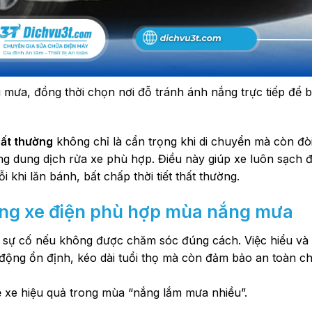
 mưa, đồng thời chọn nơi đỗ tránh ánh nắng trực tiếp để b
hất thường
không chỉ là cẩn trọng khi di chuyển mà còn đò
ằng dung dịch rửa xe phù hợp. Điều này giúp xe luôn sạch 
 khi lăn bánh, bất chấp thời tiết thất thường.
ưỡng xe điện phù hợp mùa nắng mưa
 sự cố nếu không được chăm sóc đúng cách. Việc hiểu và
động ổn định, kéo dài tuổi thọ mà còn đảm bảo an toàn cho
 xe hiệu quả trong mùa “nắng lắm mưa nhiều”.