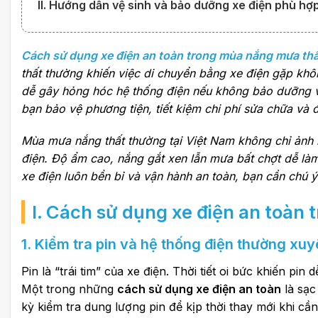
II. Hướng dẫn vệ sinh và bảo dưỡng xe điện phù h
Cách sử dụng xe điện an toàn trong mùa nắng mưa th
thất thường khiến việc di chuyển bằng xe điện gặp không
dễ gây hỏng hóc hệ thống điện nếu không bảo dưỡng 
bạn bảo vệ phương tiện, tiết kiệm chi phí sửa chữa và 
Mùa mưa nắng thất thường tại Việt Nam không chỉ ảnh 
điện. Độ ẩm cao, nắng gắt xen lẫn mưa bất chợt dễ làm 
xe điện luôn bền bỉ và vận hành an toàn, bạn cần chú 
I. Cách sử dụng xe điện an toàn
1. Kiểm tra pin và hệ thống điện thường xu
Pin là “trái tim” của xe điện. Thời tiết oi bức khiến p
Một trong những
cách sử dụng xe điện an toàn
là sạc
kỳ kiểm tra dung lượng pin để kịp thời thay mới khi c