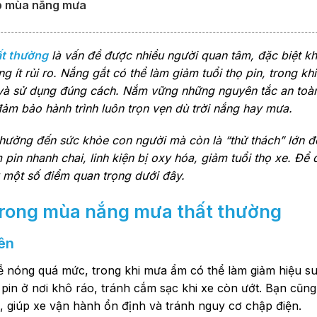
ợp mùa nắng mưa
ất thường
là vấn đề được nhiều người quan tâm, đặc biệt khi 
 ít rủi ro. Nắng gắt có thể làm giảm tuổi thọ pin, trong kh
và sử dụng đúng cách. Nắm vững những nguyên tắc an toàn
đảm bảo hành trình luôn trọn vẹn dù trời nắng hay mưa.
hưởng đến sức khỏe con người mà còn là “thử thách” lớn đố
pin nhanh chai, linh kiện bị oxy hóa, giảm tuổi thọ xe. Để
ý một số điểm quan trọng dưới đây.
 trong mùa nắng mưa thất thường
yên
in dễ nóng quá mức, trong khi mưa ẩm có thể làm giảm hiệu su
 pin ở nơi khô ráo, tránh cắm sạc khi xe còn ướt. Bạn cũn
ần, giúp xe vận hành ổn định và tránh nguy cơ chập điện.