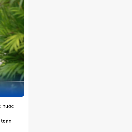
ực nước
 toàn