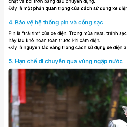
chặt và bôi trơn bằng dầu chuyên dụng.
Đây là
một phần quan trọng của cách sử dụng xe điệ
4. Bảo vệ hệ thống pin và cổng sạc
Pin là “trái tim” của xe điện. Trong mùa mưa, tránh s
hãy lau khô hoàn toàn trước khi cắm điện.
Đây là
nguyên tắc vàng trong cách sử dụng xe điện a
5. Hạn chế di chuyển qua vùng ngập nước