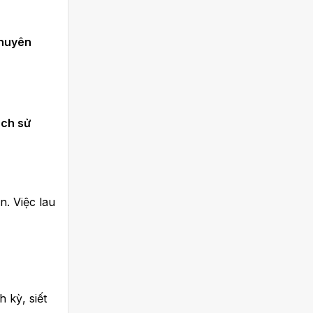
chuyên
ách sử
n. Việc lau
h kỳ, siết