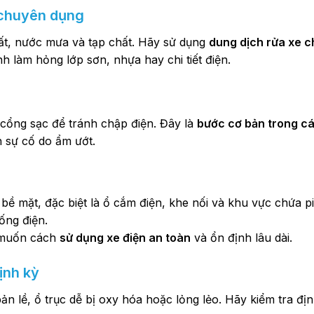
h chuyên dụng
ất, nước mưa và tạp chất. Hãy sử dụng
dung dịch rửa xe 
 làm hỏng lớp sơn, nhựa hay chi tiết điện.
, cổng sạc để tránh chập điện. Đây là
bước cơ bản trong c
 sự cố do ẩm ướt.
 mặt, đặc biệt là ổ cắm điện, khe nối và khu vực chứa pi
ống điện.
n muốn cách
sử dụng xe điện an toàn
và ổn định lâu dài.
định kỳ
, bản lề, ổ trục dễ bị oxy hóa hoặc lỏng lẻo. Hãy kiểm tra địn