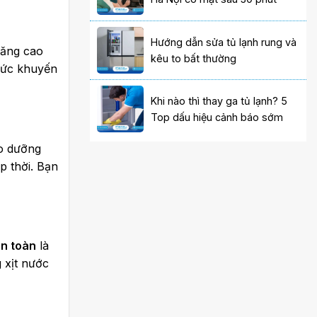
Hướng dẫn sửa tủ lạnh rung và
oăng cao
kêu to bất thường
 mức khuyến
Khi nào thì thay ga tủ lạnh? 5
Top dấu hiệu cảnh báo sớm
ảo dưỡng
p thời. Bạn
an toàn
là
 xịt nước