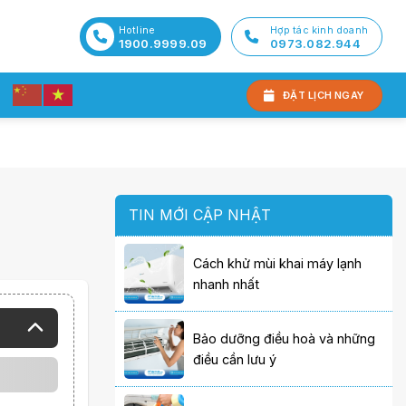
Hotline
Hợp tác kinh doanh
1900.9999.09
0973.082.944
ĐẶT LỊCH NGAY
TIN MỚI CẬP NHẬT
Cách khử mùi khai máy lạnh
nhanh nhất
Bảo dưỡng điều hoà và những
điều cần lưu ý