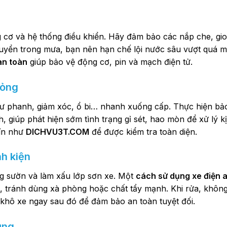
cơ và hệ thống điều khiển. Hãy đảm bảo các nắp che, gi
 chuyển trong mưa, bạn nên hạn chế lội nước sâu vượt quá
an toàn
giúp bảo vệ động cơ, pin và mạch điện tử.
hỏng
như phanh, giảm xóc, ổ bi… nhanh xuống cấp. Thực hiện b
, giúp phát hiện sớm tình trạng gỉ sét, hao mòn để xử lý kị
tín như
DICHVU3T.COM
để được kiểm tra toàn diện.
nh kiện
g sườn và làm xấu lớp sơn xe. Một
cách sử dụng xe điện 
 tránh dùng xà phòng hoặc chất tẩy mạnh. Khi rửa, không
u khô xe ngay sau đó để đảm bảo an toàn tuyệt đối.
ụng