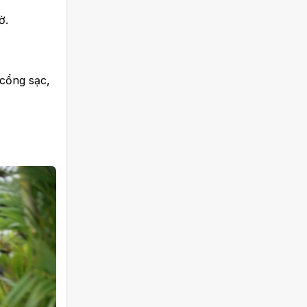
ờ.
 cổng sạc,