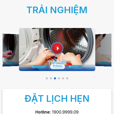
TRẢI NGHIỆM
 đề
Ti
Tiêu đề
ĐẶT LỊCH HẸN
Hotline:
1900.9999.09