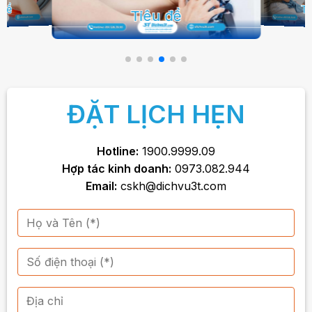
 đề
Ti
Tiêu đề
ĐẶT LỊCH HẸN
Hotline:
1900.9999.09
Hợp tác kinh doanh:
0973.082.944
Email:
cskh@dichvu3t.com