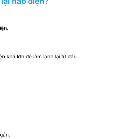
 lại hao điện?
iện.
ện khá lớn để làm lạnh lại từ đầu.
ngắn.