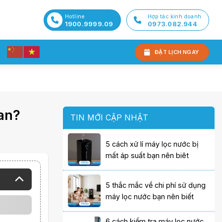
Hotline
Hợp tác kinh doanh
1900.9999.09
0973.082.944
ĐẶT LỊCH NGAY
ian?
TIN MỚI CẬP NHẬT
5 cách xử lí máy lọc nước bị
mất áp suất bạn nên biêt
5 thắc mắc về chi phí sử dụng
máy lọc nước bạn nên biết
6 cách kiểm tra máy lọc nước