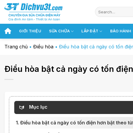
Chuyển
đến
nội
dung
GIỚI THIỆU
SỬA CHỮA
LẮP ĐẶT
BẢO HÀNH
Trang chủ
•
Điều hòa
•
Điều hòa bật cả ngày có tốn điệ
Điều hòa bật cả ngày có tốn điệ
Mục lục
1. Điều hòa bật cả ngày có tốn điện hơn bật theo 