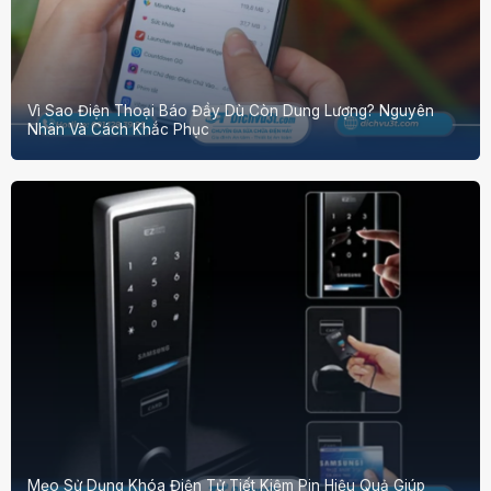
Vì Sao Điện Thoại Báo Đầy Dù Còn Dung Lượng? Nguyên
Nhân Và Cách Khắc Phục
Mẹo Sử Dụng Khóa Điện Tử Tiết Kiệm Pin Hiệu Quả Giúp