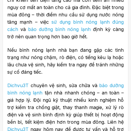
chỉ khiến tiền điện tăng cao mà còn tiềm ẩn nhiều
nguy cơ mất an toàn cho cả gia đình. Đặc biệt trong
mùa đông – thời điểm nhu cầu sử dụng nước nóng
tăng mạnh – việc
sử dụng bình nóng lạnh đúng
cách
và
bảo dưỡng bình nóng lạnh
định kỳ càng
trở nên quan trọng hơn bao giờ hết.
Nếu bình nóng lạnh nhà bạn đang gặp các tình
trạng như nóng chậm, rò điện, có tiếng kêu lạ hoặc
lâu chưa vệ sinh, hãy kiểm tra ngay để tránh những
sự cố đáng tiếc.
Dichvu3T
chuyên vệ sinh, sửa chữa và
bảo dưỡng
bình nóng lạnh
tận nhà nhanh chóng – an toàn –
giá hợp lý. Đội ngũ kỹ thuật nhiều kinh nghiệm hỗ
trợ kiểm tra chống giật, thay thanh magie, xử lý rò
điện và vệ sinh bình định kỳ giúp thiết bị hoạt động
bền bỉ, tiết kiệm điện hơn trong mùa đông. Liên hệ
Dichvu3T
ngay hôm nay để được tư vấn và hỗ trợ