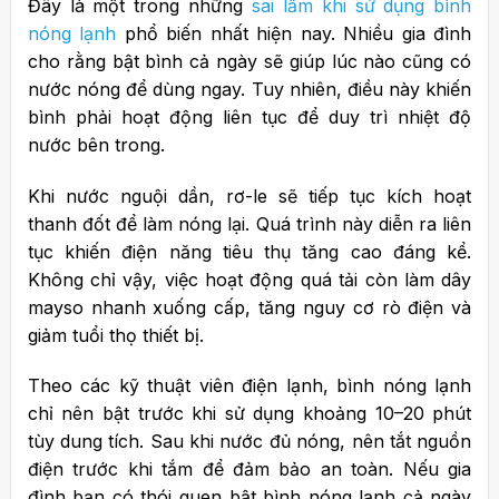
Đây là một trong những
sai lầm khi sử dụng bình
nóng lạnh
phổ biến nhất hiện nay. Nhiều gia đình
cho rằng bật bình cả ngày sẽ giúp lúc nào cũng có
nước nóng để dùng ngay. Tuy nhiên, điều này khiến
bình phải hoạt động liên tục để duy trì nhiệt độ
nước bên trong.
Khi nước nguội dần, rơ-le sẽ tiếp tục kích hoạt
thanh đốt để làm nóng lại. Quá trình này diễn ra liên
tục khiến điện năng tiêu thụ tăng cao đáng kể.
Không chỉ vậy, việc hoạt động quá tải còn làm dây
mayso nhanh xuống cấp, tăng nguy cơ rò điện và
giảm tuổi thọ thiết bị.
Theo các kỹ thuật viên điện lạnh, bình nóng lạnh
chỉ nên bật trước khi sử dụng khoảng 10–20 phút
tùy dung tích. Sau khi nước đủ nóng, nên tắt nguồn
điện trước khi tắm để đảm bảo an toàn.
Nếu gia
đình bạn có thói quen bật bình nóng lạnh cả ngày