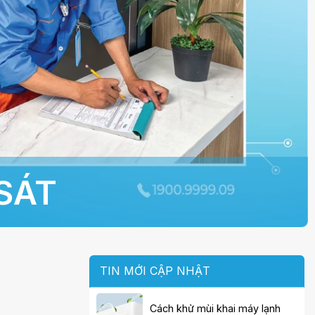
SÁT
TIN MỚI CẬP NHẬT
Cách khử mùi khai máy lạnh