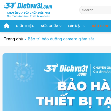
Chuyển
đến
nội
dung
GIỚI THIỆU
SỬA CHỮA
LẮP ĐẶT
BẢO HÀNH
Trang chủ
•
Bảo trì bảo dưỡng camera giám sát