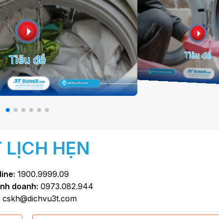
Tiêu đề
Tiêu đề
 LỊCH HẸN
line:
1900.9999.09
inh doanh:
0973.082.944
cskh@dichvu3t.com