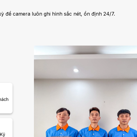
 kỳ để camera luôn ghi hình sắc nét, ổn định 24/7.
khách
 Kỹ