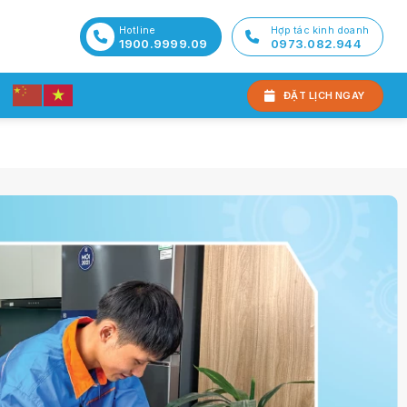
Hotline
Hợp tác kinh doanh
1900.9999.09
0973.082.944
ĐẶT LỊCH NGAY