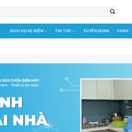
DỊCH VỤ XE ĐIỆN
TIN TỨC
TUYỂN DỤNG
CSKH