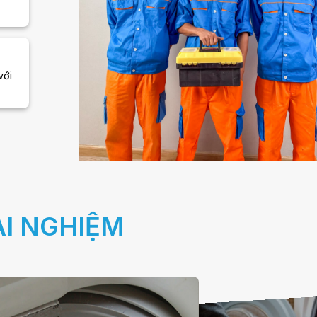
với
ẢI NGHIỆM