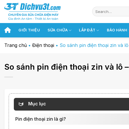
Chuyển
đến
nội
dung
GIỚI THIỆU
SỬA CHỮA
LẮP ĐẶT
BẢO HÀNH
Trang chủ
•
Điện thoại
•
So sánh pin điện thoại zin và l
So sánh pin điện thoại zin và lô 
Mục lục
Pin điện thoại zin là gì?