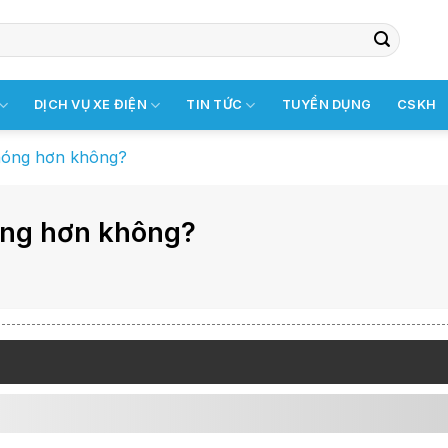
DỊCH VỤ XE ĐIỆN
TIN TỨC
TUYỂN DỤNG
CSKH
 nóng hơn không?
nóng hơn không?