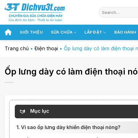
Chuyển
đến
nội
dung
GIỚI THIỆU
SỬA CHỮA
LẮP ĐẶT
BẢO HÀNH
Trang chủ
•
Điện thoại
•
Ốp lưng dày có làm điện thoại
Ốp lưng dày có làm điện thoại 
Mục lục
1. Vì sao ốp lưng dày khiến điện thoại nóng?