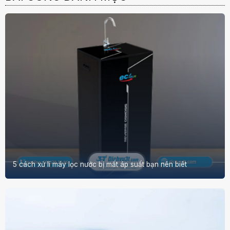
5 cách xử lí máy lọc nước bị mất áp suất bạn nên biêt