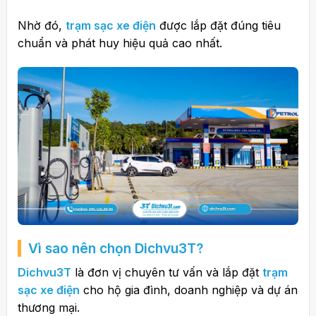
Nhờ đó,
trạm sạc xe điện
được lắp đặt đúng tiêu
chuẩn và phát huy hiệu quả cao nhất.
Vì sao nên chọn
Dichvu3T
?
Dichvu3T
là đơn vị chuyên tư vấn và lắp đặt
trạm
sạc xe điện
cho hộ gia đình, doanh nghiệp và dự án
thương mại.