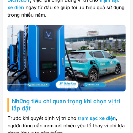
Dichvu3T
, việc lựa chọn đúng vị trí cho
trạm sạc
xe điện
ngay từ đầu sẽ giúp tối ưu hiệu quả sử dụng
trong nhiều năm.
Những tiêu chí quan trọng khi chọn vị trí
lắp đặt
Trước khi quyết định vị trí cho
trạm sạc xe điện
,
người dùng cần xem xét nhiều yếu tố thay vì chỉ lựa