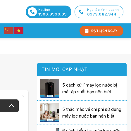
Hotline
Hợp tác kinh doanh
1900.9999.09
0973.082.944
ĐẶT LỊCH NGAY
TIN MỚI CẬP NHẬT
5 cách xử lí máy lọc nước bị
mất áp suất bạn nên biêt
5 thắc mắc về chi phí sử dụng
máy lọc nước bạn nên biết
6 cách kiểm tra máy lọc nước