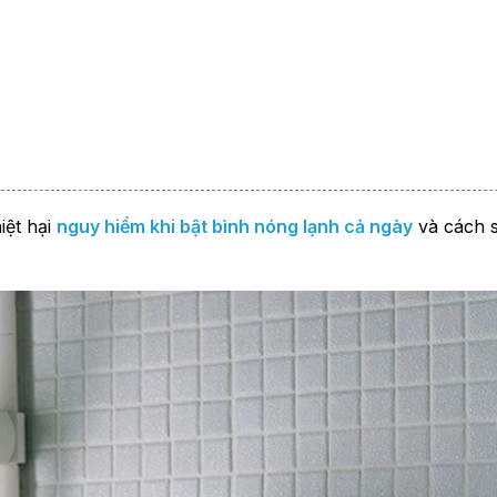
iệt hại
nguy hiểm khi bật bình nóng lạnh cả ngày
và cách 