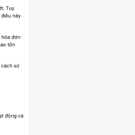
ớt. Tuy
 điều này
n hóa đơn
hao tốn
g cách sử
ạt động cả