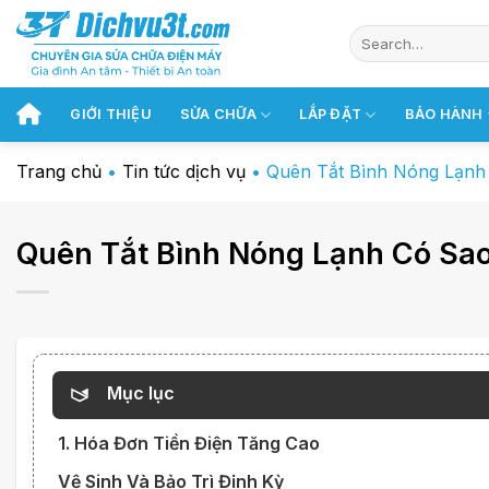
Chuyển
đến
nội
dung
GIỚI THIỆU
SỬA CHỮA
LẮP ĐẶT
BẢO HÀNH
Trang chủ
•
Tin tức dịch vụ
•
Quên Tắt Bình Nóng Lạnh 
Quên Tắt Bình Nóng Lạnh Có Sao
Mục lục
1. Hóa Đơn Tiền Điện Tăng Cao
Vệ Sinh Và Bảo Trì Định Kỳ