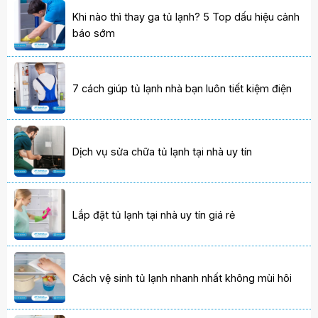
Khi nào thì thay ga tủ lạnh? 5 Top dấu hiệu cảnh
báo sớm
7 cách giúp tủ lạnh nhà bạn luôn tiết kiệm điện
Dịch vụ sửa chữa tủ lạnh tại nhà uy tín
Lắp đặt tủ lạnh tại nhà uy tín giá rẻ
Cách vệ sinh tủ lạnh nhanh nhất không mùi hôi