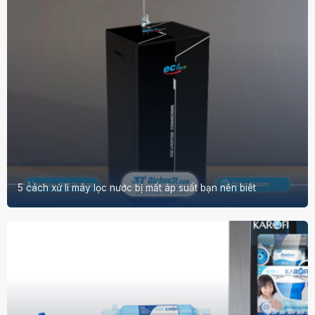
5 cách xử lí máy lọc nước bị mất áp suất bạn nên biêt