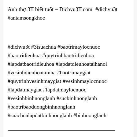
Anh thợ 3T biết tuốt – Dichvu3T.com #dichvu3t
#antamsongkhoe
#dichvu3t #3tsuachua #baotrimaylocnuoc
#baotridieuhoa #quytrinhbaotridieuhoa
#lapdatbaotridieuhoa #lapdatdieuhoataihanoi
#vesinhdieuhoatainha #baotrimaygiat
#quytrinhvesinhmaygiat #vesinhmaylocnuoc
#lapdatmaygiat #lapdatmaylocnuoc
#vesinhbinhnonglanh #sucbinhnonglanh
#baotribaoduongbinhnonglanh
#suachualapdatbinhnonglanh #binhnonglanh
———————————————————–