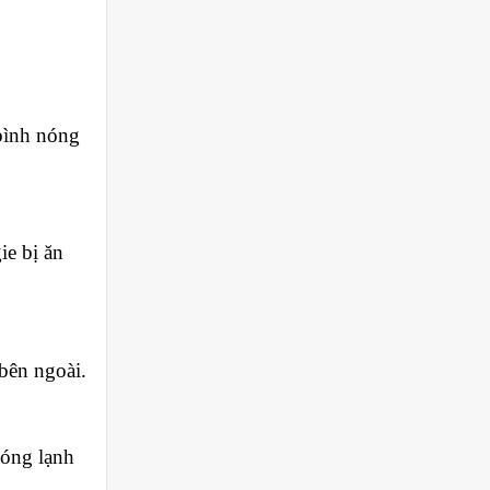
bình nóng
ie bị ăn
bên ngoài.
nóng lạnh