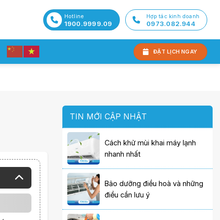
Hotline
Hợp tác kinh doanh
1900.9999.09
0973.082.944
ĐẶT LỊCH NGAY
TIN MỚI CẬP NHẬT
Cách khử mùi khai máy lạnh
nhanh nhất
Bảo dưỡng điều hoà và những
điều cần lưu ý