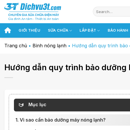
Chuyển
đến
nội
dung
GIỚI THIỆU
SỬA CHỮA
LẮP ĐẶT
BẢO HÀNH
Trang chủ
•
Bình nóng lạnh
•
Hướng dẫn quy trình bảo
Hướng dẫn quy trình bảo dưỡng 
Mục lục
1. Vì sao cần bảo dưỡng máy nóng lạnh?