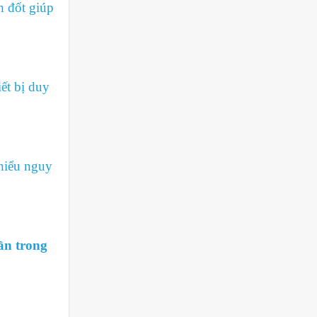
h đốt giúp
ết bị duy
hiểu nguy
ần trong