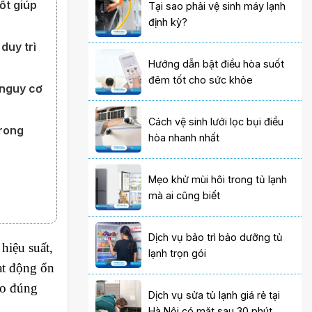
ốt giúp
Tại sao phải vệ sinh máy lạnh
định kỳ?
duy trì
Hướng dẫn bật điều hòa suốt
đêm tốt cho sức khỏe
 nguy cơ
Cách vệ sinh lưới lọc bụi điều
trong
hòa nhanh nhất
Mẹo khử mùi hôi trong tủ lạnh
mà ai cũng biết
Dịch vụ bảo trì bảo dưỡng tủ
hiệu suất,
lạnh trọn gói
t động ổn
ho đúng
Dịch vụ sửa tủ lạnh giá rẻ tại
Hà Nội có mặt sau 30 phút