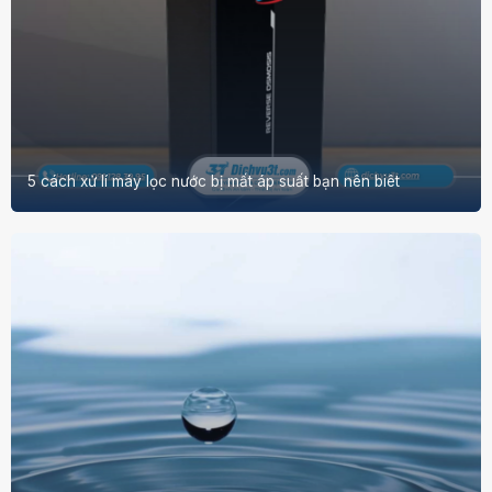
5 cách xử lí máy lọc nước bị mất áp suất bạn nên biêt