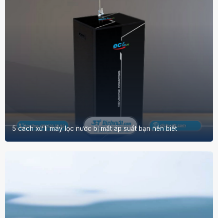
5 cách xử lí máy lọc nước bị mất áp suất bạn nên biêt