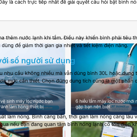
Đây là cách trực tiếp nhất để giải quyết câu hỏi bật bình n
ha thêm nước lạnh khi tắm. Điều này khiến bình phải tiêu t
dùng để giảm thời gian gia nhiệt và tiết kiệm điện năng.
với số người sử dụng
ếu nhu cầu không nhiều mà vẫn dùng bình 30L hoặc dung t
n hơn mức cần thiết. Chọn đúng dung tích cũng là một phần 
i vệ sinh máy lọc nước bạn
6 hiểu lầm máy lọc nước mới
ránh làm hỏng thiết bị
gặp bạn nên biết
ất làm nóng. Bình càng bẩn, thời gian làm nóng càng lâu v
bỏ qua nếu bạn đang quan tâm bình nóng lạnh có tốn điện k