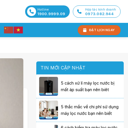
Hotline
Hợp tác kinh doanh
1900.9999.09
0973.082.944
hênh lệch
n chi phí
ĐẶT LỊCH NGAY
TIN MỚI CẬP NHẬT
5 cách xử lí máy lọc nước bị
mất áp suất bạn nên biêt
5 thắc mắc về chi phí sử dụng
máy lọc nước bạn nên biết
6 cách kiểm tra máy lọc nước