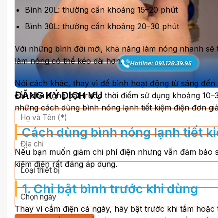
Bình 20L: thường cần khoảng 15–20 phút
Bình 30L: thường cần khoảng 20–30 phút
Với những bình đời mới, khả năng làm nóng nhanh sẽ t
làm nóng có thể kéo dài hơn.
Nói cách khác, thay vì để bình hoạt động từ sáng đến 
ĐĂNG KÝ DỊCH VỤ
cần chủ động bật trước thời điểm sử dụng khoảng 10–3
những cách dùng bình nóng lạnh tiết kiệm điện đơn gi
Cách dùng bình nóng lạnh tiết ki
Nếu bạn muốn giảm chi phí điện nhưng vẫn đảm bảo sin
kiệm điện rất đáng áp dụng.
1. Chỉ bật bình trước khi dùng
Thay vì cắm điện cả ngày, hãy bật trước khi tắm hoặc