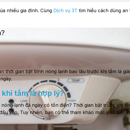
ặc hoạt động bất thường?
ủa nhiều gia đình. Cùng
Dịch vụ 3T
tìm hiểu cách dùng an t
n?
ăn thời gian bật bình nóng lạnh bao lâu trước khi tắm là gi
 ngày.
 khi tắm là hợp lý?
h nóng lạnh cả ngày có tốn điện? Thời gian bật trước khi t
 đầu vào. Tuy nhiên, bạn có thể tham khảo mức phổ biến n