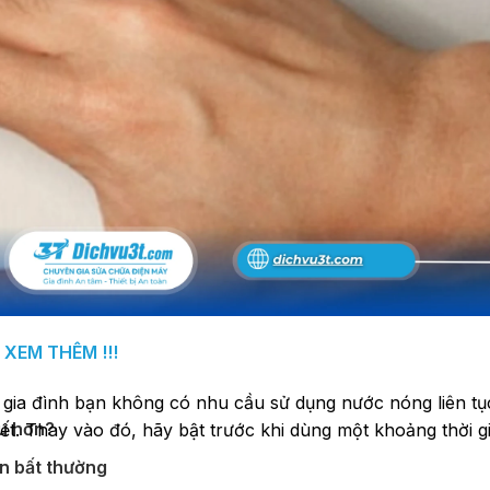
tiện lợi
ng
XEM THÊM !!!
u gia đình bạn không có nhu cầu sử dụng nước nóng liên tụ
âu hơn?
iết. Thay vào đó, hãy bật trước khi dùng một khoảng thời g
ện bất thường