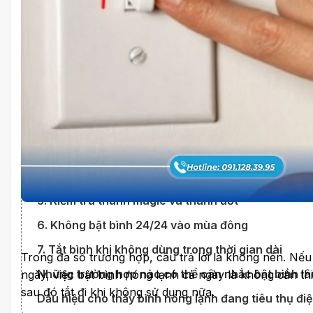
Vậy có nên bật bình nóng lạnh cả ngày không?
Bật bình nóng lạnh bao lâu trước khi tắm là hợp lý?
Cách dùng bình nóng lạnh tiết kiệm điện mà vẫn đủ 
1. Chỉ bật bình trước khi dùng
2. Chọn nhiệt độ vừa phải
3. Chọn dung tích bình phù hợp với số người sử dụ
4. Vệ sinh, bảo dưỡng định kỳ
5. Kiểm tra thanh magie và thanh đốt
6. Không bật bình 24/24 vào mùa đông
7. Tắt bình khi không dùng trong thời gian dài
Trong đa số trường hợp, câu trả lời là không nên. Nế
Những trường hợp nào có thể cân nhắc bật bình l
ngày, việc bật bình nóng lạnh cả ngày là không cần th
sau đó tắt đi khi không sử dụng nữa.
Dấu hiệu cho thấy bình nóng lạnh đang tiêu thụ đi