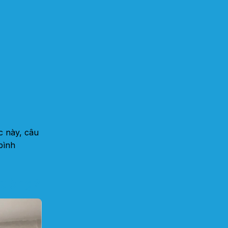
c này, câu
bình
thường?