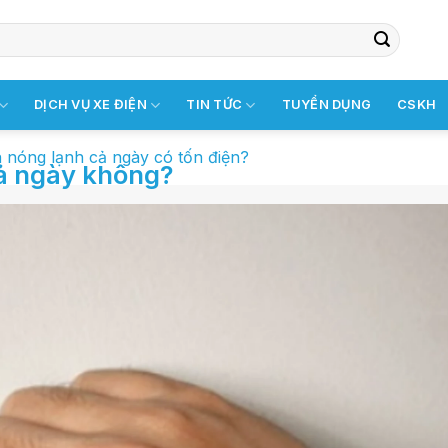
điện, nhưng nếu cộng dồn cả ngày, cả tuần, cả tháng, mức c
 biệt vào mùa đông, tần suất sử dụng nước nóng cao hơn nê
DỊCH VỤ XE ĐIỆN
TIN TỨC
TUYỂN DỤNG
CSKH
nh nóng lạnh cả ngày có tốn điện?
cả ngày không?
ả ngày có tốn điện?
việc tốn điện?