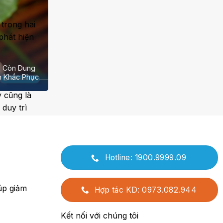
trong hai
phát hiện
ù Còn Dung
h Khắc Phục
y cũng là
duy trì
Hotline: 1900.9999.09
úp giảm
Hợp tác KD: 0973.082.944
Kết nối với chúng tôi