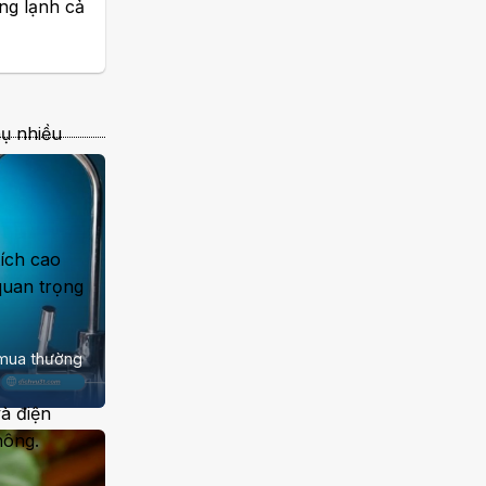
óng lạnh cả
hụ nhiều
ích cao
quan trọng
 mua thường
à điện
hông.