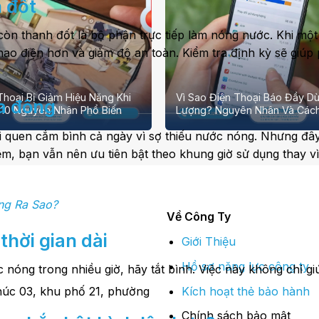
h đốt
n thanh đốt là bộ phận trực tiếp làm nóng nước. Khi một 
ao điện hơn và giảm độ an toàn. Kiểm tra định kỳ sẽ giúp 
Thoại Bị Giảm Hiệu Năng Khi
Vì Sao Điện Thoại Báo Đầy D
a đông
10 Nguyên Nhân Phổ Biến
Lượng? Nguyên Nhân Và Các
ói quen cắm bình cả ngày vì sợ thiếu nước nóng. Nhưng đâ
m, bạn vẫn nên ưu tiên bật theo khung giờ sử dụng thay vì 
ng Ra Sao?
Về Công Ty
thời gian dài
Giới Thiệu
Hồ sơ năng lực công ty
nóng trong nhiều giờ, hãy tắt bình. Việc này không chỉ gi
Kích hoạt thẻ bảo hành
úc 03, khu phố 21, phường
Chính sách bảo mật