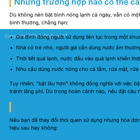
Những trường hợp nào có thể câ
Dù không nên bật bình nóng lạnh cả ngày, vẫn có một 
bình thường, chẳng hạn:
Copyright 2026 ©
Dịch vụ 3T
Gia đình đông người sử dụng liên tục trong một khu
Nhà có trẻ nhỏ, người già cần dùng nước ấm thườn
Thời tiết quá lạnh, nước đầu vào quá lạnh khiến thờ
Nhu cầu dùng nước nóng cho cả tắm, rửa mặt, rửa t
Tuy nhiên, “bật lâu hơn” không đồng nghĩa với việc bậ
tránh lãng phí. Dù trong hoàn cảnh nào, nếu đặt câu hỏ
Dấu hiệu cho thấy bình nóng lạn
Nếu bạn đã thay đổi thói quen sử dụng nhưng hóa đơn
hiệu sau hay không: