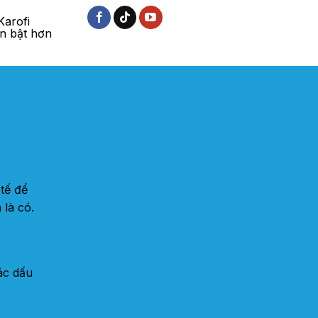
arofi
an bật hơn
tế để
 là có.
ác dấu