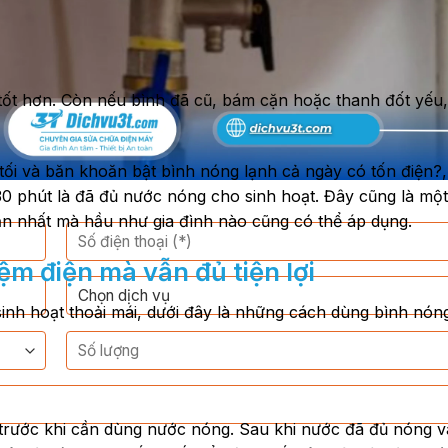
ốt hơn. Còn nếu bình đã cũ, bám cặn hoặc thanh đốt yếu, 
tối và băn khoăn bật bình nóng lạnh cả ngày có tốn điện?,
0 phút là đã đủ nước nóng cho sinh hoạt. Đây cũng là một
ản nhất mà hầu như gia đình nào cũng có thể áp dụng.
ệm điện mà vẫn đủ tiện lợi
h hoạt thoải mái, dưới đây là những cách dùng bình nóng 
 trước khi cần dùng nước nóng. Sau khi nước đã đủ nóng v