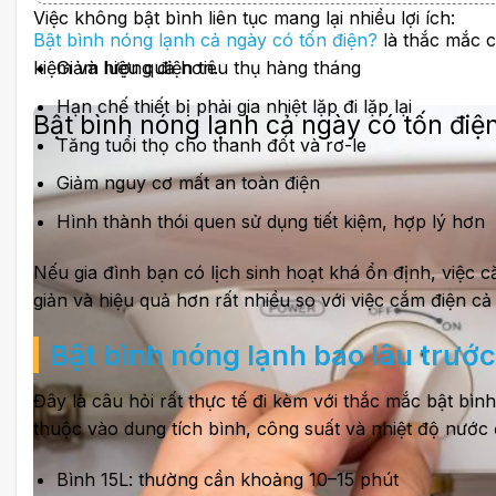
Làm gì khi bình nóng lạnh nóng chậm, tốn điện ho
Việc không bật bình liên tục mang lại nhiều lợi ích:
Bật bình nóng lạnh cả ngày có tốn điện?
là thắc mắc c
kiệm và hiệu quả hơn.
Giảm lượng điện tiêu thụ hàng tháng
Hạn chế thiết bị phải gia nhiệt lặp đi lặp lại
Bật bình nóng lạnh cả ngày có tốn điệ
Tăng tuổi thọ cho thanh đốt và rơ-le
Giảm nguy cơ mất an toàn điện
Hình thành thói quen sử dụng tiết kiệm, hợp lý hơn
Nếu gia đình bạn có lịch sinh hoạt khá ổn định, việc c
giản và hiệu quả hơn rất nhiều so với việc cắm điện cả
Bật bình nóng lạnh bao lâu trước
Đây là câu hỏi rất thực tế đi kèm với thắc mắc bật bìn
thuộc vào dung tích bình, công suất và nhiệt độ nước
Bình 15L: thường cần khoảng 10–15 phút