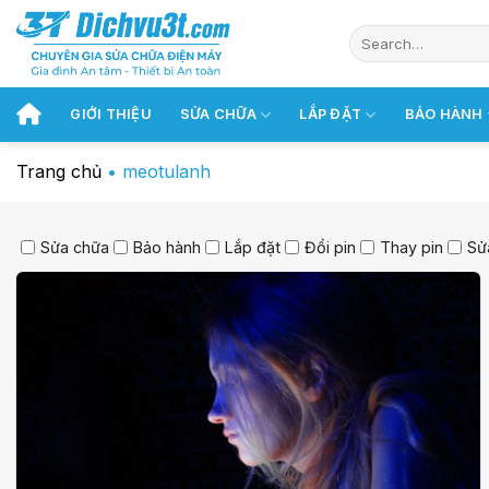
Chuyển
đến
nội
dung
GIỚI THIỆU
SỬA CHỮA
LẮP ĐẶT
BẢO HÀNH
Trang chủ
•
meotulanh
Sửa chữa
Bảo hành
Lắp đặt
Đổi pin
Thay pin
Sử