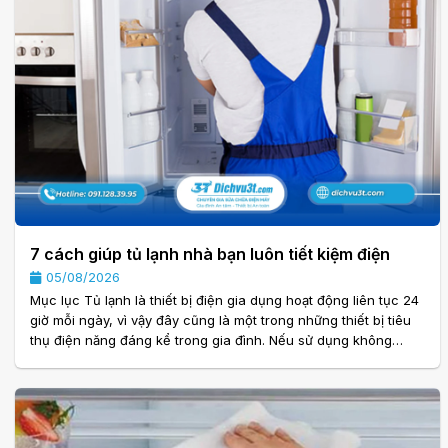
7 cách giúp tủ lạnh nhà bạn luôn tiết kiệm điện
05/08/2026
Mục lục Tủ lạnh là thiết bị điện gia dụng hoạt động liên tục 24
giờ mỗi ngày, vì vậy đây cũng là một trong những thiết bị tiêu
thụ điện năng đáng kể trong gia đình. Nếu sử dụng không
đúng cách, lượng điện tiêu thụ có thể tăng lên đáng kể, làm
hóa đơn tiền điện mỗi tháng cao hơn và ảnh hưởng đến tuổi
thọ của thiết bị. Tin vui là bạn hoàn toàn có thể giảm điện
năng tiêu thụ chỉ bằng cách thay đổi một vài thói quen sử
dụng. Trong bài viết này, Dichvu3T.com sẽ. . .