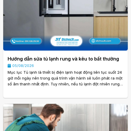
Hướng dẫn sửa tủ lạnh rung và kêu to bất thường
05/08/2026
Mục lục Tủ lạnh là thiết bị điện lạnh hoạt động liên tục suốt 24
giờ mỗi ngày nên trong quá trình vận hành sẽ luôn phát ra một
số âm thanh nhất định. Tuy nhiên, nếu tủ lạnh đột nhiên rung
mạnh hoặc phát ra tiếng kêu lớn bất thường, đây có thể là dấu
hiệu cảnh báo thiết bị đang gặp vấn đề. Nếu không được kiểm
tra và xử lý kịp thời, những lỗi nhỏ có thể phát triển thành hư
hỏng nghiêm trọng, làm giảm tuổi thọ của tủ lạnh và tăng chi
phí sửa chữa. Trong. . .