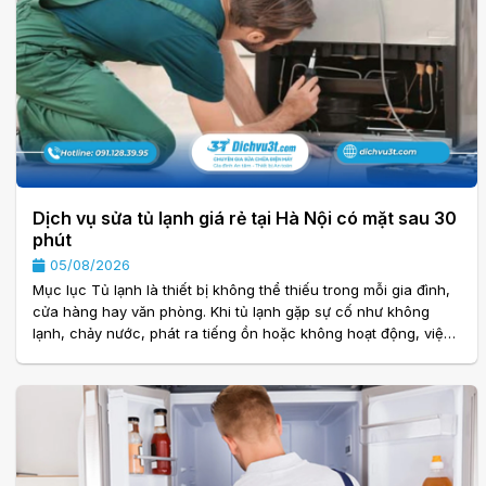
Dịch vụ sửa tủ lạnh giá rẻ tại Hà Nội có mặt sau 30
phút
05/08/2026
Mục lục Tủ lạnh là thiết bị không thể thiếu trong mỗi gia đình,
cửa hàng hay văn phòng. Khi tủ lạnh gặp sự cố như không
lạnh, chảy nước, phát ra tiếng ồn hoặc không hoạt động, việc
sửa chữa càng sớm càng giúp hạn chế hư hỏng và bảo vệ
thực phẩm bên trong. Chính vì vậy, nhu cầu tìm kiếm Dịch vụ
sửa tủ lạnh giá rẻ tại Hà Nội có mặt sau 30 phút ngày càng
tăng. Với đội ngũ kỹ thuật viên giàu kinh nghiệm, quy trình làm
việc chuyên nghiệp và mạng lưới hỗ trợ. . .