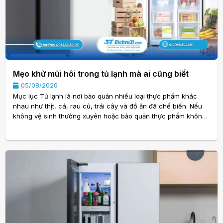
Mẹo khử mùi hôi trong tủ lạnh mà ai cũng biết
05/08/2026
Mục lục Tủ lạnh là nơi bảo quản nhiều loại thực phẩm khác
nhau như thịt, cá, rau củ, trái cây và đồ ăn đã chế biến. Nếu
không vệ sinh thường xuyên hoặc bảo quản thực phẩm không
đúng cách, mùi hôi sẽ dần tích tụ, gây khó chịu mỗi khi mở
cửa tủ và có thể ảnh hưởng đến chất lượng thực phẩm. Chính
vì vậy, việc áp dụng Mẹo khử mùi hôi trong tủ lạnh mà ai cũng
biết sẽ giúp bạn giữ cho tủ lạnh luôn sạch sẽ, thơm mát và
hoạt động hiệu quả. Trong bài. . .