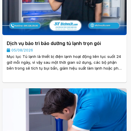
Dịch vụ bảo trì bảo dưỡng tủ lạnh trọn gói
05/08/2026
Mục lục Tủ lạnh là thiết bị điện lạnh hoạt động liên tục suốt 24
giờ mỗi ngày, vì vậy sau một thời gian sử dụng, các bộ phận
bên trong sẽ tích tụ bụi bẩn, giảm hiệu suất làm lạnh hoặc phát
sinh những lỗi nhỏ mà người dùng khó nhận biết. Nếu không
được kiểm tra và bảo dưỡng định kỳ, các sự cố này có thể
khiến tủ lạnh tiêu hao nhiều điện năng, giảm tuổi thọ và phát
sinh chi phí sửa chữa lớn. Đó là lý do Dịch vụ bảo trì bảo
dưỡng tủ lạnh trọn. . .