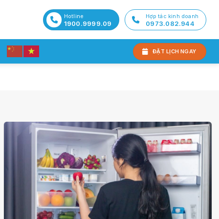
Hotline
Hợp tác kinh doanh
1900.9999.09
0973.082.944
ĐẶT LỊCH NGAY