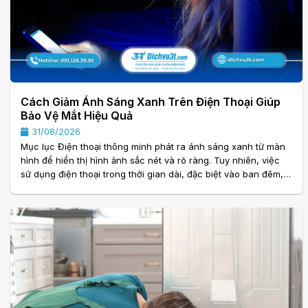
Cách Giảm Ánh Sáng Xanh Trên Điện Thoại Giúp
Bảo Vệ Mắt Hiệu Quả
31/08/2026
Mục lục Điện thoại thông minh phát ra ánh sáng xanh từ màn
hình để hiển thị hình ảnh sắc nét và rõ ràng. Tuy nhiên, việc
sử dụng điện thoại trong thời gian dài, đặc biệt vào ban đêm,
có thể khiến mắt nhanh mỏi và gây cảm giác khó chịu. Vì vậy,
cách giảm ánh sáng xanh trên điện thoại là điều mà nhiều
người dùng quan tâm. Hãy cùng dichvu3t.com tìm hiểu những
cách đơn giản nhưng hiệu quả dưới đây. 1. Bật Chế Độ Lọc Ánh
Sáng Xanh Có Sẵn Hầu hết điện thoại Android và iPhone. . .