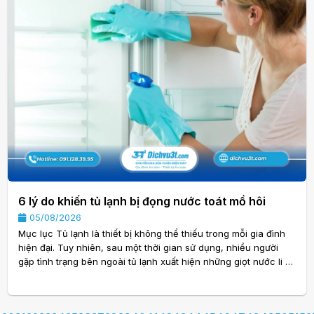
6 lý do khiến tủ lạnh bị đọng nước toát mồ hôi
05/08/2026
Mục lục Tủ lạnh là thiết bị không thể thiếu trong mỗi gia đình
hiện đại. Tuy nhiên, sau một thời gian sử dụng, nhiều người
gặp tình trạng bên ngoài tủ lạnh xuất hiện những giọt nước li ti
hoặc bề mặt tủ luôn ẩm ướt như đang “toát mồ hôi”. Đây là
hiện tượng khá phổ biến nhưng không phải ai cũng hiểu rõ
nguyên nhân. Thực tế, 6 lý do khiến tủ lạnh bị đọng nước toát