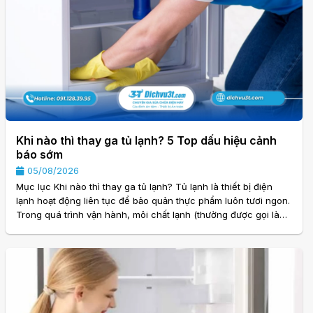
Khi nào thì thay ga tủ lạnh? 5 Top dấu hiệu cảnh
báo sớm
05/08/2026
Mục lục Khi nào thì thay ga tủ lạnh? Tủ lạnh là thiết bị điện
lạnh hoạt động liên tục để bảo quản thực phẩm luôn tươi ngon.
Trong quá trình vận hành, môi chất lạnh (thường được gọi là
gas tủ lạnh) đóng vai trò vô cùng quan trọng, giúp hấp thụ
nhiệt và tạo ra hơi lạnh bên trong thiết bị. Sau thời gian dài sử
dụng lượng gas có thể bị thiếu hoặc do hệ thống làm lạnh bị rò
rỉ sẽ khiến tủ lạnh hoạt động kém hiệu quả. Nhiều người chỉ
phát hiện được tình trạng. . .