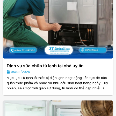
Dịch vụ sửa chữa tủ lạnh tại nhà uy tín
05/08/2026
Mục lục Tủ lạnh là thiết bị điện lạnh hoạt động liên tục để bảo
quản thực phẩm và phục vụ nhu cầu sinh hoạt hàng ngày. Tuy
nhiên, sau một thời gian sử dụng, tủ lạnh có thể gặp nhiều sự
cố như không lạnh, kém lạnh, chảy nước, đóng tuyết, phát ra
tiếng ồn hoặc tiêu thụ điện năng bất thường. Khi đó, việc lựa
chọn Dịch vụ sửa chữa tủ lạnh tại nhà uy tín sẽ giúp khắc
phục nhanh các lỗi, hạn chế hư hỏng nặng hơn và tiết kiệm
đáng kể chi phí thay mới. Nếu. . .