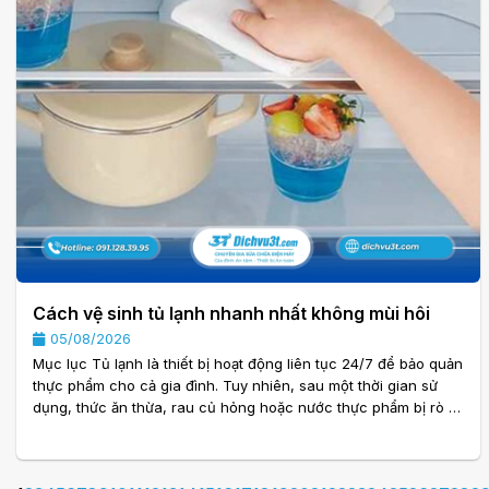
Cách vệ sinh tủ lạnh nhanh nhất không mùi hôi
05/08/2026
Mục lục Tủ lạnh là thiết bị hoạt động liên tục 24/7 để bảo quản
thực phẩm cho cả gia đình. Tuy nhiên, sau một thời gian sử
dụng, thức ăn thừa, rau củ hỏng hoặc nước thực phẩm bị rò rỉ
có thể khiến tủ lạnh xuất hiện mùi khó chịu. Nếu không được
làm sạch định kỳ, mùi hôi sẽ bám lâu, ảnh hưởng đến chất
lượng thực phẩm và trải nghiệm sử dụng. Nhiều người nghĩ