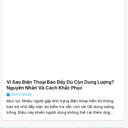
Vì Sao Điện Thoại Báo Đầy Dù Còn Dung Lượng?
Nguyên Nhân Và Cách Khắc Phục
31/07/2026
Mục lục Nhiều người gặp tình trạng điện thoại hiển thị thông
báo bộ nhớ đầy mặc dù kiểm tra vẫn còn vài GB dung lượng
trống. Điều này khiến người dùng không thể cài thêm ứng
dụng, chụp ảnh hoặc cập nhật phần mềm. Vậy vì sao điện
thoại báo đầy dù còn dung lượng?Hãy cùng dichvu3t.com tìm