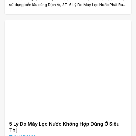
sử dụng bền lâu cùng Dịch Vụ 3T. 6 Lý Do Máy Lọc Nước Phát Ra
Tiếng Ồn Khi Hoạt Động Và Cách Xử Lý Máy lọc nước là thiết bị
không thể thiếu trong nhiều gia đình nhờ khả năng cung cấp nguồn
nước sạch, an toàn cho sức khỏe. Trong quá trình sử dụng, nhiều
người gặp tình trạng máy lọc nước phát ra tiếng ồn, tiếng rung lớn
hoặc âm. . .
5 Lý Do Máy Lọc Nước Không Hợp Dùng Ở Siêu
Thị