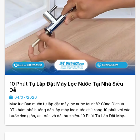
10 Phút Tự Lắp Đặt Máy Lọc Nước Tại Nhà Siêu
Dễ
04/07/2026
Mục lục Bạn muốn tự lắp đặt máy lọc nước tại nhà? Cùng Dịch Vụ
3T khám phá hướng dẫn lắp máy lọc nước chỉ trong 10 phút với các
bước đơn giản, an toàn và dễ thực hiện. 10 Phút Tự Lắp Đặt Máy
Lọc Nước Tại Nhà Siêu Dễ Máy lọc nước ngày càng trở thành thiết
bị không thể thiếu trong mỗi gia đình nhờ khả năng cung cấp nguồn
nước sạch, an toàn cho sức khỏe. Tuy nhiên, nhiều người nghĩ rằng
việc lắp đặt máy lọc nước khá phức tạp và bắt buộc phải nhờ đến. . .