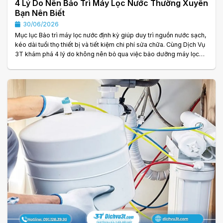
4 Lý Do Nên Bảo Trì Máy Lọc Nước Thường Xuyên
Bạn Nên Biết
30/06/2026
Mục lục Bảo trì máy lọc nước định kỳ giúp duy trì nguồn nước sạch,
kéo dài tuổi thọ thiết bị và tiết kiệm chi phí sửa chữa. Cùng Dịch Vụ
3T khám phá 4 lý do không nên bỏ qua việc bảo dưỡng máy lọc
nước. 4 Lý Do Nên Bảo Trì Máy Lọc Nước Thường Xuyên Máy lọc
nước là thiết bị hoạt động liên tục mỗi ngày để cung cấp nguồn
nước sạch cho gia đình. Tuy nhiên, sau thời gian dài sử dụng, các
lõi lọc, đường ống, bơm và nhiều linh kiện bên trong sẽ dần. . .