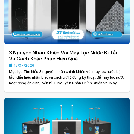
3 Nguyên Nhân Khiến Vòi Máy Lọc Nước Bị Tắc
Và Cách Khắc Phục Hiệu Quả
15/07/2026
Mục lục Tìm hiểu 3 nguyên nhân chính khiến vòi máy lọc nước bị
tắc, dấu hiệu nhận biết và cách xử lý đúng kỹ thuật để máy lọc nước
hoạt động ổn định, bền bỉ. 3 Nguyên Nhân Chính Khiến Vòi Máy Lọc
Nước Bị Tắc Và Cách Khắc Phục Hiệu Quả Sau một thời gian sử
dụng, nhiều gia đình gặp tình trạng vòi máy lọc nước bị tắc, nước
chảy yếu hoặc không chảy dù máy vẫn hoạt động bình thường. Đây
là sự cố khá phổ biến nhưng nếu không được xử lý kịp thời có thể. . .