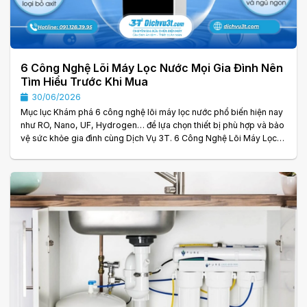
6 Công Nghệ Lõi Máy Lọc Nước Mọi Gia Đình Nên
Tìm Hiểu Trước Khi Mua
30/06/2026
Mục lục Khám phá 6 công nghệ lõi máy lọc nước phổ biến hiện nay
như RO, Nano, UF, Hydrogen… để lựa chọn thiết bị phù hợp và bảo
vệ sức khỏe gia đình cùng Dịch Vụ 3T. 6 Công Nghệ Lõi Máy Lọc
Nước Mọi Gia Đình Nên Tìm Hiểu Máy lọc nước đã trở thành thiết bị
thiết yếu trong nhiều gia đình nhờ khả năng loại bỏ tạp chất, vi
khuẩn và các chất độc hại trong nguồn nước. Tuy nhiên, không
phải ai cũng hiểu rõ về công nghệ lõi máy lọc nước và sự khác biệt.
. .