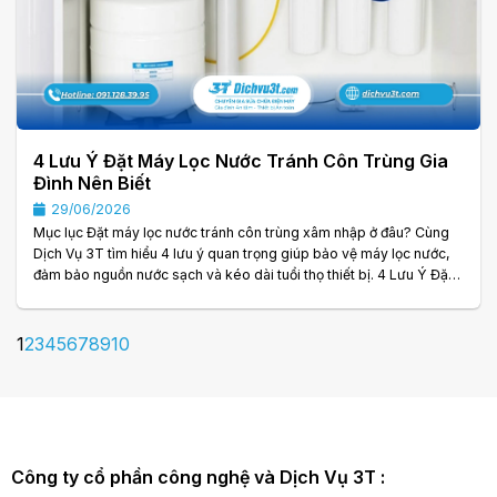
4 Lưu Ý Đặt Máy Lọc Nước Tránh Côn Trùng Gia
Đình Nên Biết
29/06/2026
Mục lục Đặt máy lọc nước tránh côn trùng xâm nhập ở đâu? Cùng
Dịch Vụ 3T tìm hiểu 4 lưu ý quan trọng giúp bảo vệ máy lọc nước,
đảm bảo nguồn nước sạch và kéo dài tuổi thọ thiết bị. 4 Lưu Ý Đặt
Máy Lọc Nước Tránh Côn Trùng Máy lọc nước là thiết bị không thể
thiếu trong nhiều gia đình hiện nay, giúp cung cấp nguồn nước sạch
và an toàn cho sinh hoạt hằng ngày. Tuy nhiên, nhiều người chỉ
1
2
3
4
5
6
7
8
9
10
quan tâm đến chất lượng lõi lọc hay công nghệ xử lý nước mà quên.
. .
Công ty cổ phần công nghệ và Dịch Vụ 3T :