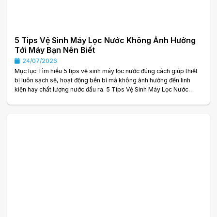
5 Tips Vệ Sinh Máy Lọc Nước Không Ảnh Hưởng
Tới Máy Bạn Nên Biết
24/07/2026
Mục lục Tìm hiểu 5 tips vệ sinh máy lọc nước đúng cách giúp thiết
bị luôn sạch sẽ, hoạt động bền bỉ mà không ảnh hưởng đến linh
kiện hay chất lượng nước đầu ra. 5 Tips Vệ Sinh Máy Lọc Nước
Không Ảnh Hưởng Tới Máy Bạn Nên Biết Máy lọc nước là thiết bị
hoạt động gần như mỗi ngày để cung cấp nguồn nước sạch cho cả
gia đình. Tuy nhiên, sau một thời gian sử dụng, bụi bẩn, cặn
khoáng và vi khuẩn có thể tích tụ ở vỏ máy, cốc lọc, đường ống
hoặc các. . .