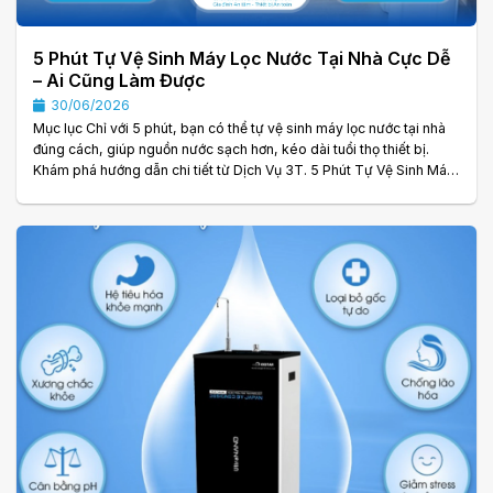
5 Phút Tự Vệ Sinh Máy Lọc Nước Tại Nhà Cực Dễ
– Ai Cũng Làm Được
30/06/2026
Mục lục Chỉ với 5 phút, bạn có thể tự vệ sinh máy lọc nước tại nhà
đúng cách, giúp nguồn nước sạch hơn, kéo dài tuổi thọ thiết bị.
Khám phá hướng dẫn chi tiết từ Dịch Vụ 3T. 5 Phút Tự Vệ Sinh Máy
Lọc Nước Tại Nhà Cực Dễ Máy lọc nước là thiết bị hoạt động gần
như liên tục để cung cấp nguồn nước sạch cho cả gia đình. Tuy
nhiên, sau một thời gian sử dụng, bụi bẩn, cặn khoáng và vi khuẩn
có thể tích tụ trên bề mặt máy, đầu vòi, khay hứng. . .