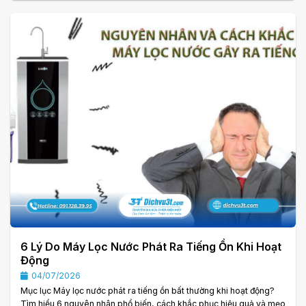
Máy lọc nước là thiết bị giúp mang đến nguồn nước sạch, an toàn
cho cả gia đình. Tuy nhiên, sau một thời gian sử dụng, nhiều người
thường chỉ quan tâm đến việc thay lõi lọc mà quên kiểm tra tổng thể
tình. . .
6 Lý Do Máy Lọc Nước Phát Ra Tiếng Ồn Khi Hoạt
Động
04/07/2026
Mục lục Máy lọc nước phát ra tiếng ồn bất thường khi hoạt động?
Tìm hiểu 6 nguyên nhân phổ biến, cách khắc phục hiệu quả và mẹo