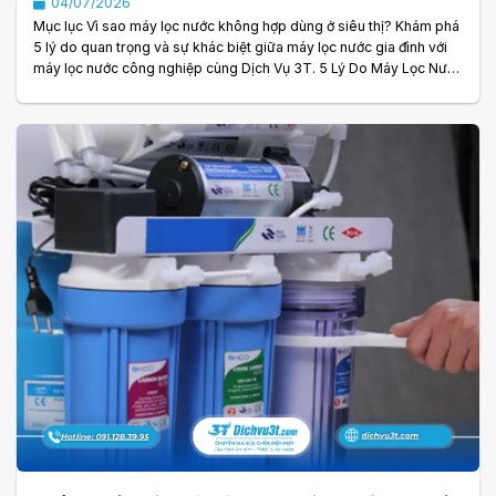
04/07/2026
Mục lục Vì sao máy lọc nước không hợp dùng ở siêu thị? Khám phá
5 lý do quan trọng và sự khác biệt giữa máy lọc nước gia đình với
máy lọc nước công nghiệp cùng Dịch Vụ 3T. 5 Lý Do Máy Lọc Nước
Không Hợp Dùng Ở Siêu Thị Máy lọc nước là thiết bị quen thuộc
trong nhiều gia đình, văn phòng và cửa hàng nhờ khả năng cung
cấp nguồn nước sạch, an toàn cho người sử dụng. Tuy nhiên, nhiều
người thắc mắc vì sao tại các siêu thị, trung tâm thương mại hay
cửa. . .