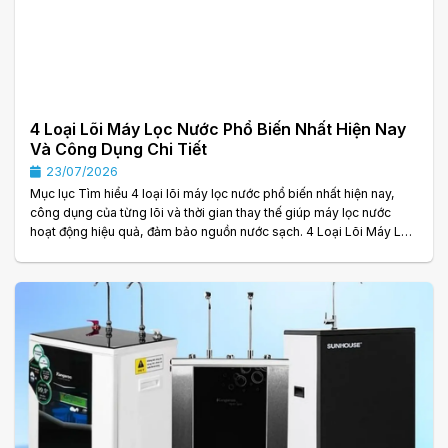
4 Loại Lõi Máy Lọc Nước Phổ Biến Nhất Hiện Nay
Và Công Dụng Chi Tiết
23/07/2026
Mục lục Tìm hiểu 4 loại lõi máy lọc nước phổ biến nhất hiện nay,
công dụng của từng lõi và thời gian thay thế giúp máy lọc nước
hoạt động hiệu quả, đảm bảo nguồn nước sạch. 4 Loại Lõi Máy Lọc
Nước Phổ Biến Nhất Hiện Nay Và Công Dụng Chi Tiết Máy lọc nước
đã trở thành thiết bị quen thuộc trong nhiều gia đình, giúp cung cấp
nguồn nước sạch và an toàn cho sinh hoạt hằng ngày. Tuy nhiên,
để thiết bị hoạt động hiệu quả, một yếu tố rất quan trọng chính là hệ
thống. . .