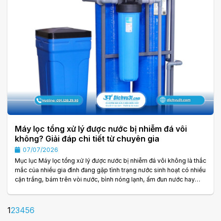
Máy lọc tổng xử lý được nước bị nhiễm đá vôi
không? Giải đáp chi tiết từ chuyên gia
07/07/2026
Mục lục Máy lọc tổng xử lý được nước bị nhiễm đá vôi không là thắc
mắc của nhiều gia đình đang gặp tình trạng nước sinh hoạt có nhiều
cặn trắng, bám trên vòi nước, bình nóng lạnh, ấm đun nước hay
các thiết bị gia dụng. Đây là hiện tượng thường gặp ở những khu
vực có nguồn nước cứng, chứa hàm lượng canxi và magie hòa tan
cao, còn được gọi là nước nhiễm đá vôi. Nếu không được xử lý
1
2
3
4
5
6
đúng cách, nước nhiễm đá vôi không chỉ làm giảm tuổi thọ của thiết