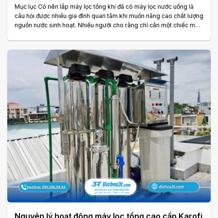
Mục lục Có nên lắp máy lọc tổng khi đã có máy lọc nước uống là
câu hỏi được nhiều gia đình quan tâm khi muốn nâng cao chất lượng
nguồn nước sinh hoạt. Nhiều người cho rằng chỉ cần một chiếc máy
lọc nước uống là đủ cho cả gia đình. Tuy nhiên, thực tế hai thiết bị
này đảm nhận những vai trò hoàn toàn khác nhau. Máy lọc nước
uống thường tập trung xử lý nước tại một vị trí cụ thể, chẳng hạn
như vòi uống trong nhà bếp. Trong khi đó, máy lọc tổng được lắp. .
.
Nguyên lý hoạt động máy lọc tổng cao cấp Karofi