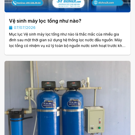
Vệ sinh máy lọc tổng như nào?
07/07/2026
Mục lục Vệ sinh máy lọc tổng như nào là thắc mắc của nhiều gia
đình sau một thời gian sử dụng hệ thống lọc nước đầu nguồn. Máy
lọc tổng có nhiệm vụ xử lý toàn bộ nguồn nước sinh hoạt trước khi
cấp đến phòng tắm, nhà bếp, máy giặt và các thiết bị khác. Tuy
nhiên, trong quá trình hoạt động, cặn bẩn, bùn đất, sắt, mangan và
nhiều tạp chất sẽ dần tích tụ bên trong các cột lọc và vật liệu lọc.
Nếu không được vệ sinh định kỳ, hiệu quả xử lý nước có thể. . .