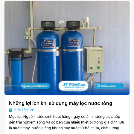
thể giảm hiệu suất, nước chảy yếu hoặc xuất hiện mùi bất thường.
Vì vậy, tìm hiểu hướng dẫn vệ sinh máy lọc tổng là điều cần thiết đối
với mọi. . .
Những lợi ích khi sử dụng máy lọc nước tổng
21/07/2026
Mục lục Nguồn nước sinh hoạt hằng ngày có ảnh hưởng trực tiếp
đến trải nghiệm sống và độ bền của nhiều thiết bị trong gia đình. Dù
là nước máy, nước giếng khoan hay nước từ bể chứa, chất lượng
nước vẫn có thể bị ảnh hưởng bởi cặn bẩn, đường ống, kim loại,