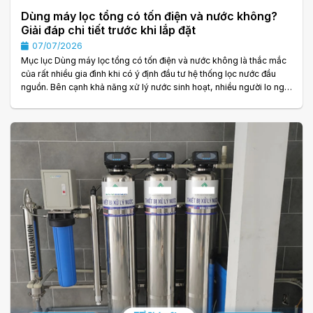
Dùng máy lọc tổng có tốn điện và nước không?
Giải đáp chi tiết trước khi lắp đặt
07/07/2026
Mục lục Dùng máy lọc tổng có tốn điện và nước không là thắc mắc
của rất nhiều gia đình khi có ý định đầu tư hệ thống lọc nước đầu
nguồn. Bên cạnh khả năng xử lý nước sinh hoạt, nhiều người lo ngại
rằng máy lọc tổng sẽ làm tăng hóa đơn tiền điện hoặc gây lãng phí
nước trong quá trình vận hành. Trên thực tế, mức tiêu thụ điện và
nước của máy lọc tổng phụ thuộc vào cấu tạo, công nghệ và cách
sử dụng của từng hệ thống. Trong bài viết này, Dichvu3T sẽ giúp. .
.