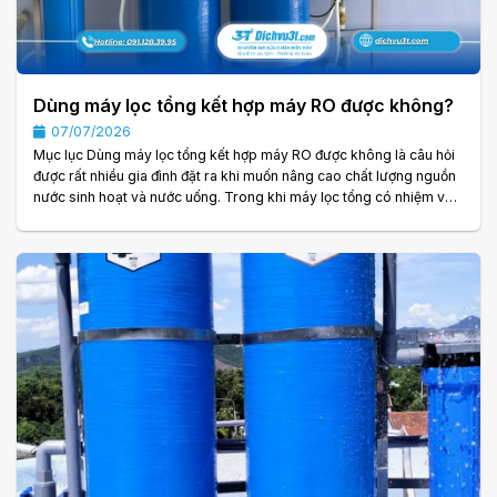
Dùng máy lọc tổng kết hợp máy RO được không?
07/07/2026
Mục lục Dùng máy lọc tổng kết hợp máy RO được không là câu hỏi
được rất nhiều gia đình đặt ra khi muốn nâng cao chất lượng nguồn
nước sinh hoạt và nước uống. Trong khi máy lọc tổng có nhiệm vụ
xử lý nước ngay từ đầu nguồn cho toàn bộ ngôi nhà thì máy lọc RO
lại chuyên xử lý nước uống với công nghệ lọc tinh. Việc kết hợp hai
hệ thống này đang trở thành xu hướng tại nhiều gia đình, biệt thự,
nhà phố và doanh nghiệp. Vậy Dùng máy lọc tổng kết hợp máy. . .