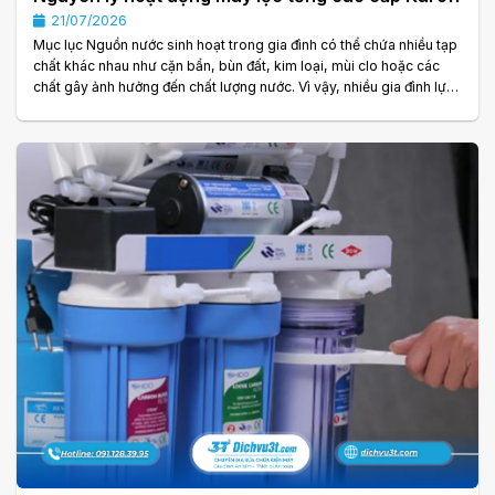
21/07/2026
Mục lục Nguồn nước sinh hoạt trong gia đình có thể chứa nhiều tạp
chất khác nhau như cặn bẩn, bùn đất, kim loại, mùi clo hoặc các
chất gây ảnh hưởng đến chất lượng nước. Vì vậy, nhiều gia đình lựa
chọn hệ thống lọc tổng để xử lý nước ngay từ đầu nguồn. Trong số
các giải pháp đang được quan tâm, máy lọc tổng cao cấp Karofi là
lựa chọn được nhiều người tìm hiểu nhờ khả năng xử lý nước cho
toàn bộ ngôi nhà. Tuy nhiên, không phải ai cũng hiểu rõ nguyên lý
hoạt động. . .