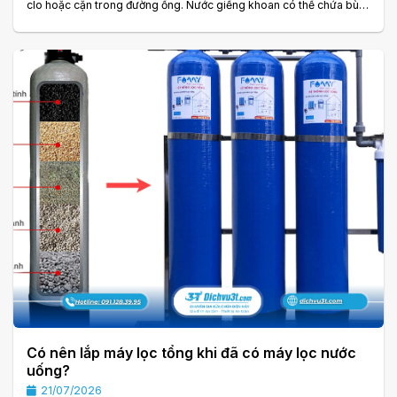
clo hoặc cặn trong đường ống. Nước giếng khoan có thể chứa bùn
đất, sắt, mangan, độ cứng cao và nhiều thành phần đặc thù khác.
Chính vì vậy, nhiều gia đình quan tâm đến câu hỏi máy lọc tổng xử lý
nguồn nước như thế nào trước khi quyết định lắp đặt. Khác với máy
lọc nước uống chỉ xử lý nước tại một điểm sử dụng, máy lọc tổng
thường được. . .
Có nên lắp máy lọc tổng khi đã có máy lọc nước
uống?
21/07/2026