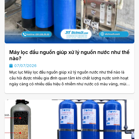
Máy lọc đầu nguồn giúp xử lý nguồn nước như thế
nào?
07/07/2026
Mục lục Máy lọc đầu nguồn giúp xử lý nguồn nước như thế nào là
câu hỏi được nhiều gia đình quan tâm khi chất lượng nước sinh hoạt
ngày càng có nhiều dấu hiệu ô nhiễm như nước có màu vàng, mùi
tanh, nhiều cặn bẩn hoặc độ cứng cao. Dù sử dụng nước máy hay
nước giếng khoan, nếu nguồn nước chưa được xử lý đúng cách thì
không chỉ ảnh hưởng đến sinh hoạt mà còn làm giảm tuổi thọ của
các thiết bị trong gia đình. Chính vì vậy, máy lọc đầu nguồn đang trở
thành giải. . .