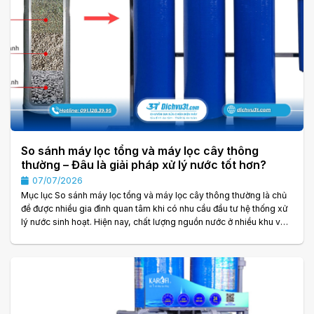
So sánh máy lọc tổng và máy lọc cây thông
thường – Đâu là giải pháp xử lý nước tốt hơn?
07/07/2026
Mục lục So sánh máy lọc tổng và máy lọc cây thông thường là chủ
đề được nhiều gia đình quan tâm khi có nhu cầu đầu tư hệ thống xử
lý nước sinh hoạt. Hiện nay, chất lượng nguồn nước ở nhiều khu vực
có dấu hiệu suy giảm do nước cứng, nước nhiễm phèn, nước giếng
khoan hoặc nước máy còn chứa cặn và tạp chất. Vì vậy, việc lựa
chọn một hệ thống lọc nước phù hợp không chỉ giúp nâng cao chất
lượng cuộc sống mà còn bảo vệ sức khỏe và các thiết bị trong gia.
. .