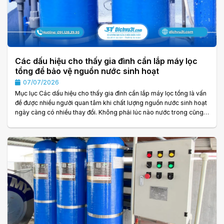
Các dấu hiệu cho thấy gia đình cần lắp máy lọc
tổng để bảo vệ nguồn nước sinh hoạt
07/07/2026
Mục lục Các dấu hiệu cho thấy gia đình cần lắp máy lọc tổng là vấn
đề được nhiều người quan tâm khi chất lượng nguồn nước sinh hoạt
ngày càng có nhiều thay đổi. Không phải lúc nào nước trong cũng
đồng nghĩa với nước sạch. Trên thực tế, nhiều nguồn nước vẫn có
thể chứa cặn bẩn, kim loại hòa tan, độ cứng cao hoặc các tạp chất
khó nhận biết bằng mắt thường. Nếu sử dụng lâu dài, nguồn nước
không đạt chất lượng có thể ảnh hưởng đến sinh hoạt, làm giảm
tuổi thọ thiết bị và. . .