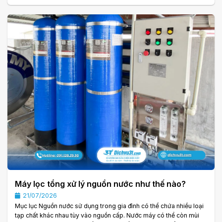
mùi hoặc các thành phần đặc thù của từng khu vực. Vì vậy, ngày
càng nhiều gia đình quan tâm đến những lợi ích khi sử dụng máy lọc
nước tổng. Khác với máy lọc nước uống chỉ xử lý nước tại một vị trí,
máy. . .
Máy lọc tổng xử lý nguồn nước như thế nào?
21/07/2026
Mục lục Nguồn nước sử dụng trong gia đình có thể chứa nhiều loại
tạp chất khác nhau tùy vào nguồn cấp. Nước máy có thể còn mùi