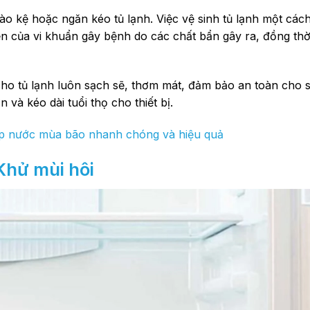
ào kệ hoặc ngăn kéo tủ lạnh. Việc vệ sinh tủ lạnh một các
ển của vi khuẩn gây bệnh do các chất bẩn gây ra, đồng thời
 cho tủ lạnh luôn sạch sẽ, thơm mát, đảm bảo an toàn cho 
 và kéo dài tuổi thọ cho thiết bị.
gập nước mùa bão nhanh chóng và hiệu quả
 Khử mùi hôi