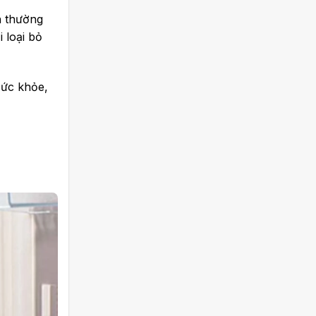
h thường
 loại bỏ
sức khỏe,