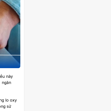
iều này
, ngăn
ng lo oxy
ông sử