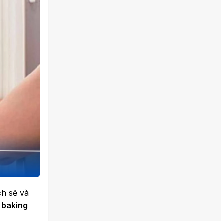
ch sẽ và
,
baking