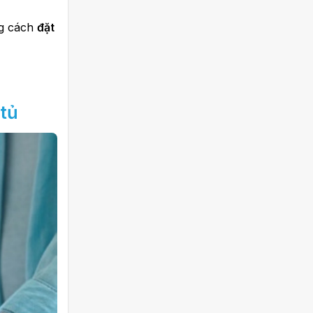
ng cách
đặt
 tủ