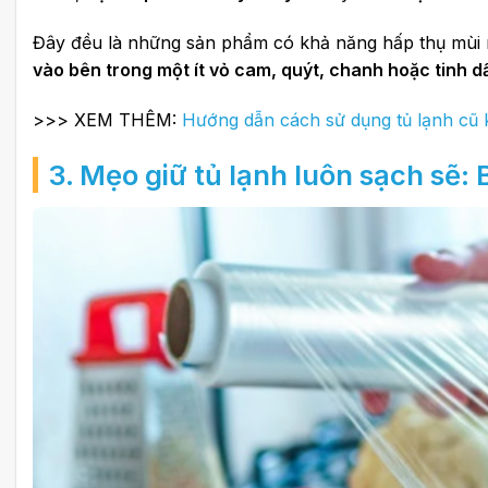
Đây đều là những sản phẩm có khả năng hấp thụ mùi r
vào bên trong một ít vỏ cam, quýt, chanh hoặc tinh d
>>> XEM THÊM:
Hướng dẫn cách sử dụng tủ lạnh cũ 
3. Mẹo giữ tủ lạnh luôn sạch sẽ: