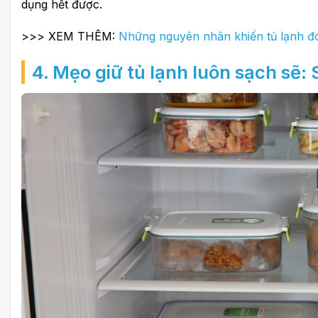
dụng hết được.
>>> XEM THÊM:
Những nguyên nhân khiến tủ lạnh đ
4. Mẹo giữ tủ lạnh luôn sạch sẽ: