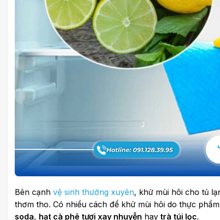
Bên cạnh
vệ sinh thường xuyên
, khử mùi hôi cho tủ l
thơm tho. Có nhiều cách để khử mùi hôi do thực phẩm 
soda
,
hạt cà phê tươi xay nhuyễn
hay
trà túi lọc
.