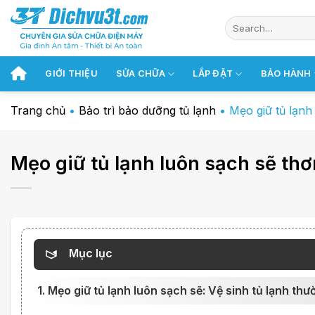
Chuyển
đến
nội
dung
GIỚI THIỆU
SỬA CHỮA
LẮP ĐẶT
BẢO HÀNH
Trang chủ
•
Bảo trì bảo dưỡng tủ lạnh
•
Mẹo giữ tủ lạnh
Mẹo giữ tủ lạnh luôn sạch sẽ th
Mục lục
1. Mẹo giữ tủ lạnh luôn sạch sẽ: Vệ sinh tủ lạnh th