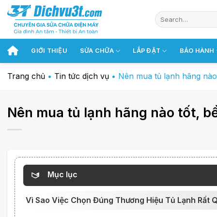
Chuyển
đến
nội
dung
GIỚI THIỆU
SỬA CHỮA
LẮP ĐẶT
BẢO HÀNH
Trang chủ
•
Tin tức dịch vụ
•
Nên mua tủ lạnh hãng nào t
Nên mua tủ lạnh hãng nào tốt, bề
Mục lục
Vì Sao Việc Chọn Đúng Thương Hiệu Tủ Lạnh Rất 