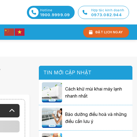
Hotline
Hợp tác kinh doanh
1900.9999.09
0973.082.944
ĐẶT LỊCH NGAY
?
TIN MỚI CẬP NHẬT
Cách khử mùi khai máy lạnh
nhanh nhất
Bảo dưỡng điều hoà và những
điều cần lưu ý