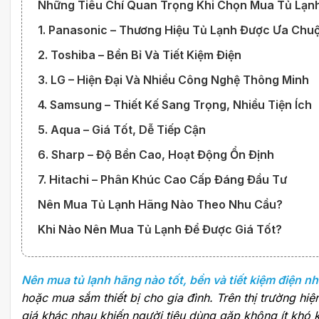
Những Tiêu Chí Quan Trọng Khi Chọn Mua Tủ Lạn
1. Panasonic – Thương Hiệu Tủ Lạnh Được Ưa Ch
2. Toshiba – Bền Bỉ Và Tiết Kiệm Điện
3. LG – Hiện Đại Và Nhiều Công Nghệ Thông Minh
4. Samsung – Thiết Kế Sang Trọng, Nhiều Tiện Ích
5. Aqua – Giá Tốt, Dễ Tiếp Cận
6. Sharp – Độ Bền Cao, Hoạt Động Ổn Định
7. Hitachi – Phân Khúc Cao Cấp Đáng Đầu Tư
Nên Mua Tủ Lạnh Hãng Nào Theo Nhu Cầu?
Khi Nào Nên Mua Tủ Lạnh Để Được Giá Tốt?
Nên mua tủ lạnh hãng nào tốt, bền và tiết kiệm điện nh
hoặc mua sắm thiết bị cho gia đình. Trên thị trường hi
giá khác nhau khiến người tiêu dùng gặp không ít khó k