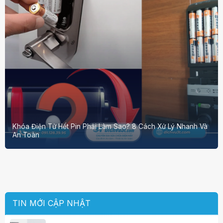
Khóa Điện Tử Hết Pin Phải Làm Sao? 8 Cách Xử Lý Nhanh Và
An Toàn
TIN MỚI CẬP NHẬT