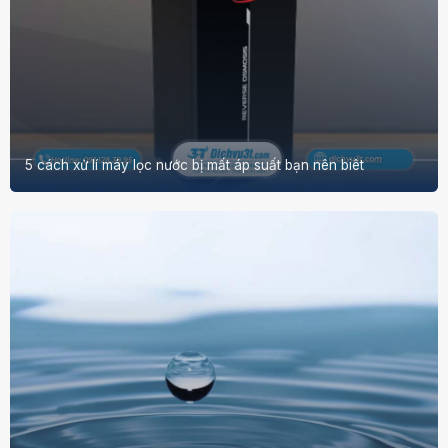
5 cách xử lí máy lọc nước bị mất áp suất bạn nên biêt