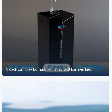
5 cách xử lí máy lọc nước bị mất áp suất bạn nên biêt