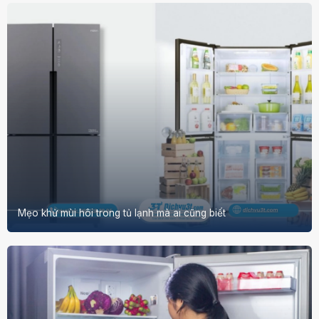
Mẹo khử mùi hôi trong tủ lạnh mà ai cũng biết