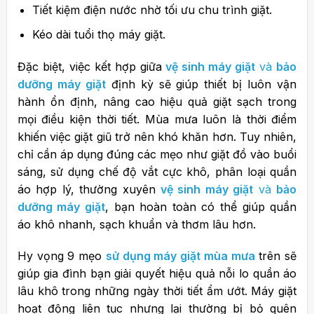
Tiết kiệm điện nước nhờ tối ưu chu trình giặt.
Kéo dài tuổi thọ máy giặt.
Đặc biệt, việc kết hợp giữa
vệ sinh máy giặt
và
bảo
dưỡng máy giặt
định kỳ sẽ giúp thiết bị luôn vận
hành ổn định, nâng cao hiệu quả giặt sạch trong
mọi điều kiện thời tiết.
Mùa mưa luôn là thời điểm
khiến việc giặt giũ trở nên khó khăn hơn. Tuy nhiên,
chỉ cần áp dụng đúng các mẹo như giặt đồ vào buổi
sáng, sử dụng chế độ vắt cực khô, phân loại quần
áo hợp lý, thường xuyên
vệ sinh máy giặt
và
bảo
dưỡng máy giặt
, bạn hoàn toàn có thể giúp quần
áo khô nhanh, sạch khuẩn và thơm lâu hơn.
Hy vọng 9 mẹo
sử dụng máy giặt mùa mưa
trên sẽ
giúp gia đình bạn giải quyết hiệu quả nỗi lo quần áo
lâu khô trong những ngày thời tiết ẩm ướt.
Máy giặt
hoạt động liên tục nhưng lại thường bị bỏ quên