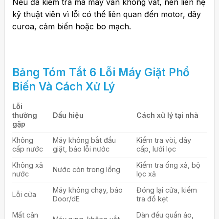
Nếu đã kiểm tra mà máy vẫn không vắt, nên liên hệ
kỹ thuật viên vì lỗi có thể liên quan đến motor, dây
curoa, cảm biến hoặc bo mạch.
Bảng Tóm Tắt 6 Lỗi Máy Giặt Phổ
Biến Và Cách Xử Lý
Lỗi
thường
Dấu hiệu
Cách xử lý tại nhà
gặp
Không
Máy không bắt đầu
Kiểm tra vòi, dây
cấp nước
giặt, báo lỗi nước
cấp, lưới lọc
Không xả
Kiểm tra ống xả, bộ
Nước còn trong lồng
nước
lọc xả
Máy không chạy, báo
Đóng lại cửa, kiểm
Lỗi cửa
Door/dE
tra đồ kẹt
Mất cân
Dàn đều quần áo,