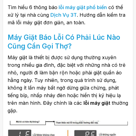
Đặt Máy Ở Nơi Bằng Phẳng
Tìm hiểu 6 thông báo
lỗi máy giặt phổ biến
có thể
Kiểm Tra Nguồn Nước
xử lý tại nhà cùng
Dịch Vụ 3T
. Hướng dẫn kiểm tra
mã lỗi máy giặt đơn giản, an toàn.
Bảo Dưỡng Định Kỳ
Ưu điểm nổi bật:
Máy Giặt Báo Lỗi
Có Phải Lúc Nào
Cũng Cần Gọi Thợ?
Máy giặt là thiết bị được sử dụng thường xuyên
trong nhiều gia đình, đặc biệt với những nhà có trẻ
nhỏ, người đi làm bận rộn hoặc phải giặt quần áo
hằng ngày. Tuy nhiên, trong quá trình sử dụng,
không ít lần máy bất ngờ dừng giữa chừng, phát
tiếng bíp, nhấp nháy đèn hoặc hiển thị ký hiệu lạ
trên màn hình. Đây chính là các
lỗi máy giặt
thường
gặp.