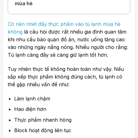
mùa hè
9. Dichvu3t.com – Đơn vị sửa chữa bảo dưỡng
tủ lạnh uy tín tại Việt Nam
Có nên nhét đầy thực phẩm vào tủ lạnh mùa hè
không
là câu hỏi được rất nhiều gia đình quan tâm
khi nhu cầu bảo quản đồ ăn, nước uống tăng cao
vào những ngày nắng nóng. Nhiều người cho rằng:
Tủ lạnh càng đầy sẽ càng giữ lạnh tốt hơn.
Tuy nhiên thực tế không hoàn toàn như vậy. Nếu
sắp xếp thực phẩm không đúng cách, tủ lạnh có
thể gặp nhiều vấn đề như:
Làm lạnh chậm
Hao điện hơn
Thực phẩm nhanh hỏng
Block hoạt động liên tục