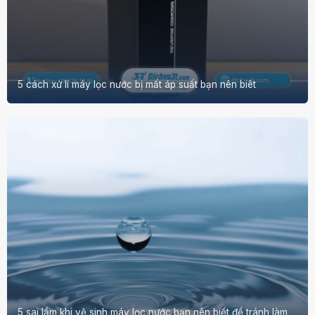
5 cách xử lí máy lọc nước bị mất áp suất bạn nên biêt
5 sai lầm khi vệ sinh máy lọc nước bạn nên biết để tránh làm