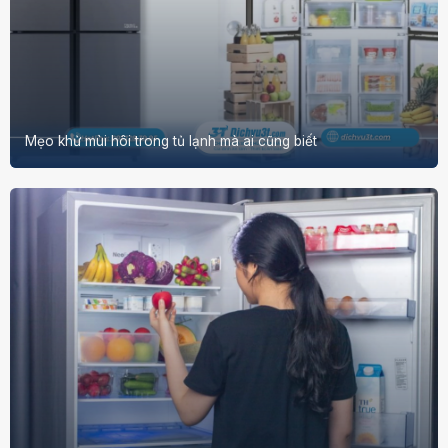
Mẹo khử mùi hôi trong tủ lạnh mà ai cũng biết