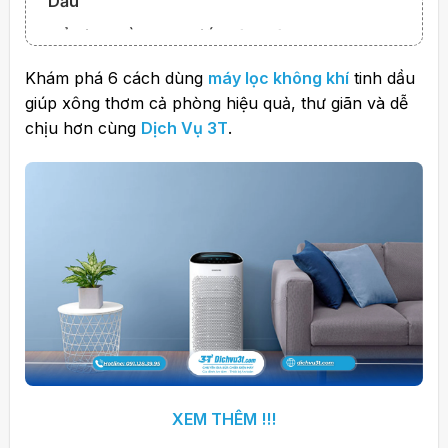
Dầu
Đổ Tinh Dầu Trực Tiếp Vào Màng Lọc
Dùng Quá Nhiều Tinh Dầu
Khám phá 6 cách dùng
máy lọc không khí
tinh dầu
giúp xông thơm cả phòng hiệu quả, thư giãn và dễ
Không Vệ Sinh Sau Thời Gian Dài
chịu hơn cùng
Dịch Vụ 3T
.
Dùng Tinh Dầu Kém Chất Lượng
Ưu điểm nổi bật:
XEM THÊM !!!