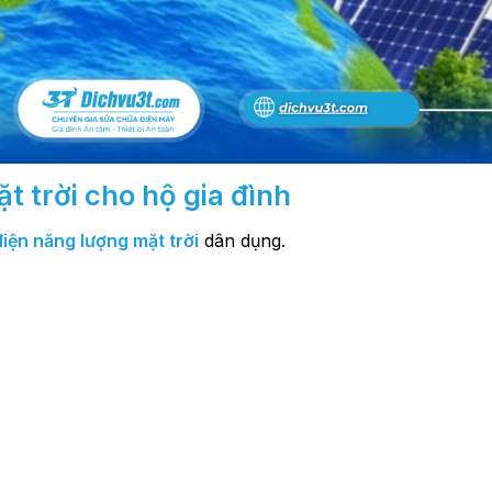
t trời cho hộ gia đình
điện năng lượng mặt trời
dân dụng.