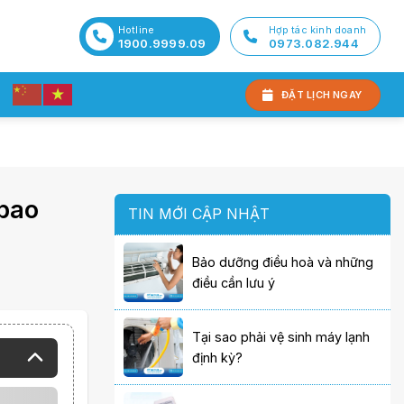
Hotline
Hợp tác kinh doanh
1900.9999.09
0973.082.944
ĐẶT LỊCH NGAY
bao
TIN MỚI CẬP NHẬT
Bảo dưỡng điều hoà và những
điều cần lưu ý
Tại sao phải vệ sinh máy lạnh
định kỳ?