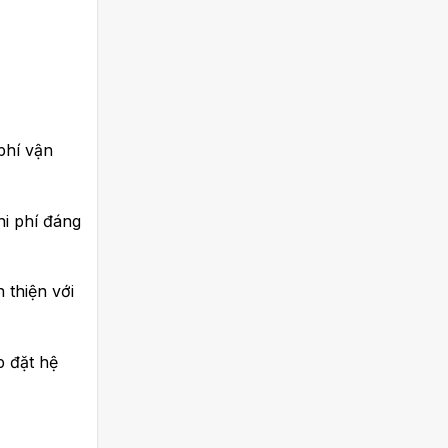
phí vận
hi phí đáng
 thiện với
p đặt hệ