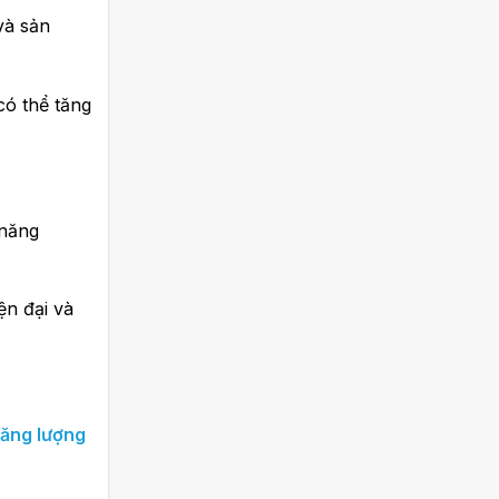
và sản
có thể tăng
năng
n đại và
năng lượng