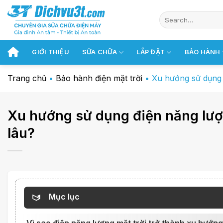
Chuyển
đến
nội
dung
GIỚI THIỆU
SỬA CHỮA
LẮP ĐẶT
BẢO HÀNH
Trang chủ
•
Bảo hành điện mặt trời
•
Xu hướng sử dụng 
Xu hướng sử dụng điện năng lư
lâu?
Mục lục