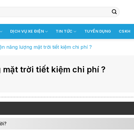
DỊCH VỤ XE ĐIỆN
TIN TỨC
TUYỂN DỤNG
CSKH
n năng lượng mặt trời tiết kiệm chi phí ?
ặt trời tiết kiệm chi phí ?
ời?