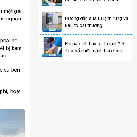
 một giải
Hướng dẫn sửa tủ lạnh rung và
dụng nguồn
kêu to bất thường
 phải hệ
Khi nào thì thay ga tủ lạnh? 5
ết bị kém
Top dấu hiệu cảnh báo sớm
sau.
ực sự bền
 phí, hoạt