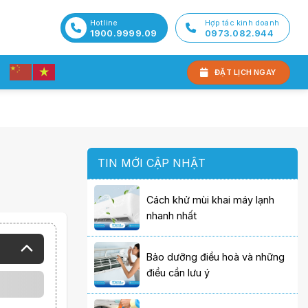
Hotline
Hợp tác kinh doanh
1900.9999.09
0973.082.944
ĐẶT LỊCH NGAY
TIN MỚI CẬP NHẬT
Cách khử mùi khai máy lạnh
nhanh nhất
Bảo dưỡng điều hoà và những
điều cần lưu ý