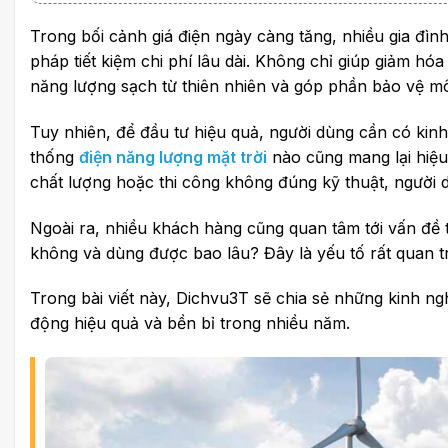
Dichvu3T – Đơn vị thi công điện năng lượng mặt trời
Trong bối cảnh giá điện ngày càng tăng, nhiều gia đìn
pháp tiết kiệm chi phí lâu dài. Không chỉ giúp giảm hó
năng lượng sạch từ thiên nhiên và góp phần bảo vệ mô
Tuy nhiên, để đầu tư hiệu quả, người dùng cần có kinh
thống
điện năng lượng mặt trời
nào cũng mang lại hiệu
chất lượng hoặc thi công không đúng kỹ thuật, người d
Ngoài ra, nhiều khách hàng cũng quan tâm tới vấn đề 
không và dùng được bao lâu? Đây là yếu tố rất quan tr
Trong bài viết này, Dichvu3T sẽ chia sẻ những kinh ng
động hiệu quả và bền bỉ trong nhiều năm.