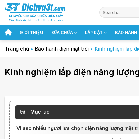
Chuyển
đến
nội
dung
GIỚI THIỆU
SỬA CHỮA
LẮP ĐẶT
BẢO HÀNH
Trang chủ
•
Bảo hành điện mặt trời
•
Kinh nghiệm lắp điệ
Kinh nghiệm lắp điện năng lượng m
Mục lục
Vì sao nhiều người lựa chọn điện năng lượng mặt tr