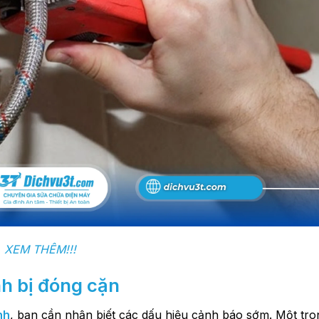
XEM THÊM!!!
nh bị đóng cặn
nh
, bạn cần nhận biết các dấu hiệu cảnh báo sớm. Một tr