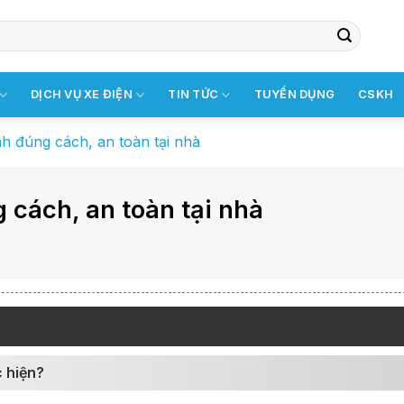
DỊCH VỤ XE ĐIỆN
TIN TỨC
TUYỂN DỤNG
CSKH
h đúng cách, an toàn tại nhà
 cách, an toàn tại nhà
c hiện?