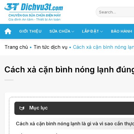
Chuyển
đến
nội
dung
GIỚI THIỆU
SỬA CHỮA
LẮP ĐẶT
BẢO HÀNH
Trang chủ
•
Tin tức dịch vụ
•
Cách xả cặn bình nóng lạn
Cách xả cặn bình nóng lạnh đúng
Mục lục
Cách xả cặn bình nóng lạnh là gì và vì sao cần thự