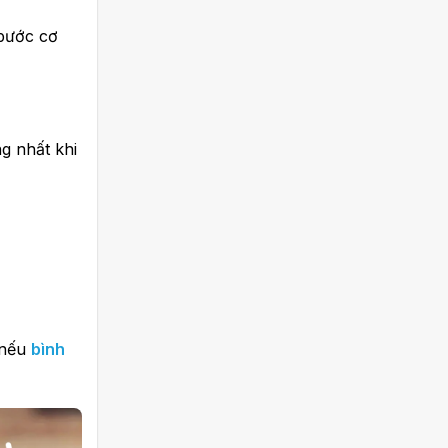
 bước cơ
g nhất khi
 nếu
bình