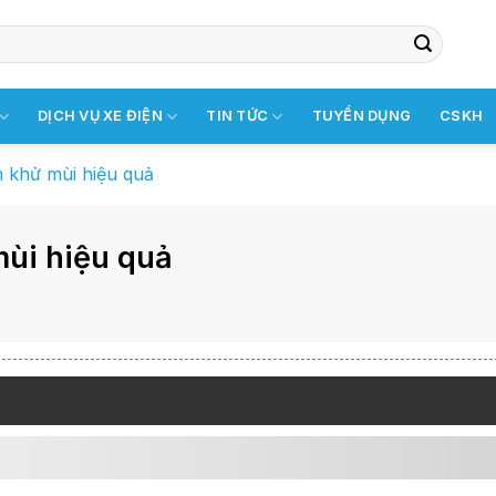
DỊCH VỤ XE ĐIỆN
TIN TỨC
TUYỂN DỤNG
CSKH
h khử mùi hiệu quả
mùi hiệu quả