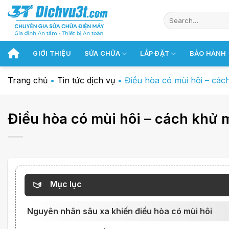
Chuyển
đến
nội
dung
GIỚI THIỆU
SỬA CHỮA
LẮP ĐẶT
BẢO HÀNH
Trang chủ
•
Tin tức dịch vụ
•
Điều hòa có mùi hôi – các
Điều hòa có mùi hôi – cách khử 
Mục lục
Nguyên nhân sâu xa khiến điều hòa có mùi hôi