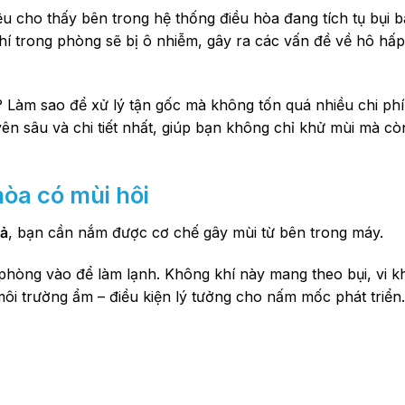
u cho thấy bên trong hệ thống điều hòa đang tích tụ bụi b
hí trong phòng sẽ bị ô nhiễm, gây ra các vấn đề về hô hấ
? Làm sao để xử lý tận gốc mà không tốn quá nhiều chi phí?
n sâu và chi tiết nhất, giúp bạn không chỉ khử mùi mà c
hòa có mùi hôi
uả
, bạn cần nắm được cơ chế gây mùi từ bên trong máy.
 phòng vào để làm lạnh. Không khí này mang theo bụi, vi 
môi trường ẩm – điều kiện lý tưởng cho nấm mốc phát triển.