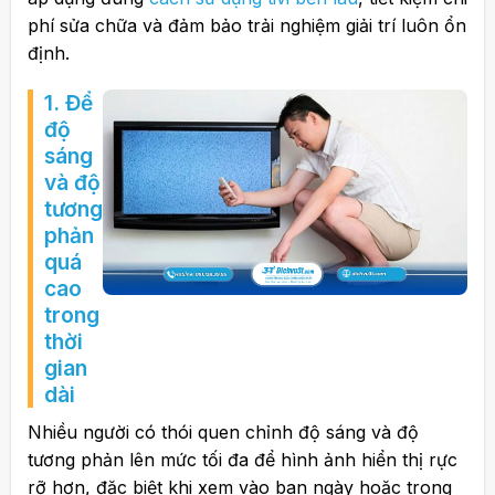
phí sửa chữa và đảm bảo trải nghiệm giải trí luôn ổn
định.
1. Để
độ
sáng
và độ
tương
phản
quá
cao
trong
thời
gian
dài
Nhiều người có thói quen chỉnh độ sáng và độ
tương phản lên mức tối đa để hình ảnh hiển thị rực
rỡ hơn, đặc biệt khi xem vào ban ngày hoặc trong