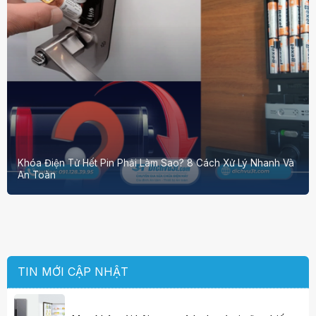
Khóa Điện Tử Hết Pin Phải Làm Sao? 8 Cách Xử Lý Nhanh Và
An Toàn
TIN MỚI CẬP NHẬT