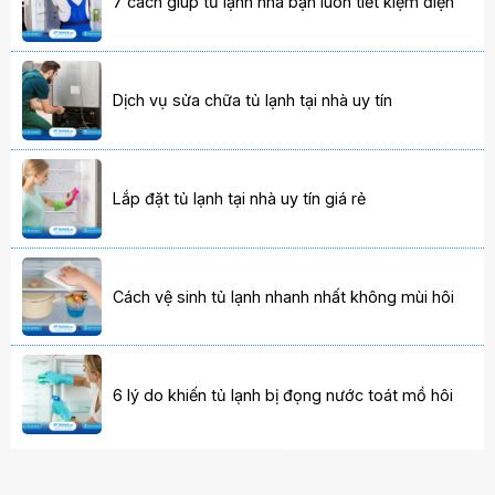
7 cách giúp tủ lạnh nhà bạn luôn tiết kiệm điện
Dịch vụ sửa chữa tủ lạnh tại nhà uy tín
Lắp đặt tủ lạnh tại nhà uy tín giá rẻ
Cách vệ sinh tủ lạnh nhanh nhất không mùi hôi
6 lý do khiến tủ lạnh bị đọng nước toát mồ hôi