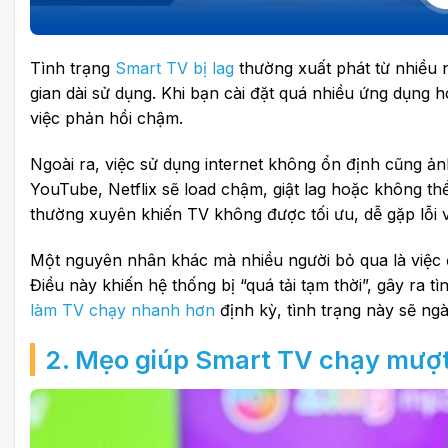
Tình trạng
Smart TV bị lag
thường xuất phát từ nhiều 
gian dài sử dụng. Khi bạn cài đặt quá nhiều ứng dụng h
việc phản hồi chậm.
Ngoài ra, việc sử dụng internet không ổn định cũng ả
YouTube, Netflix sẽ load chậm, giật lag hoặc không 
thường xuyên khiến TV không được tối ưu, dễ gặp lỗi v
Một nguyên nhân khác mà nhiều người bỏ qua là việc để
Điều này khiến hệ thống bị “quá tải tạm thời”, gây ra
làm TV chạy nhanh hơn
định kỳ, tình trạng này sẽ ng
2. Mẹo giúp Smart TV chạy mượt