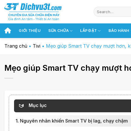
Chuyển
đến
nội
dung
GIỚI THIỆU
SỬA CHỮA
LẮP ĐẶT
BẢO HÀNH
Trang chủ
•
Tivi
•
Mẹo giúp Smart TV chạy mượt hơn, khô
Mẹo giúp Smart TV chạy mượt hơn
Mục lục
1. Nguyên nhân khiến Smart TV bị lag, chạy chậm