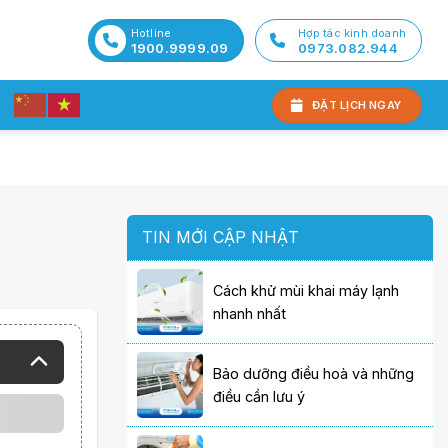
Hotline
Hợp tác kinh doanh
1900.9999.09
0973.082.944
ĐẶT LỊCH NGAY
TIN MỚI CẬP NHẬT
Cách khử mùi khai máy lạnh
nhanh nhất
Bảo dưỡng điều hoà và những
điều cần lưu ý