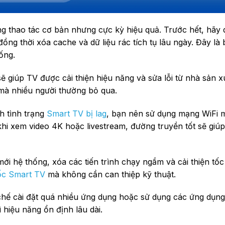
g thao tác cơ bản nhưng cực kỳ hiệu quả. Trước hết, hãy
ng thời xóa cache và dữ liệu rác tích tụ lâu ngày. Đây là
ống.
giúp TV được cải thiện hiệu năng và sửa lỗi từ nhà sản xu
à nhiều người thường bỏ qua.
nh tình trạng
Smart TV bị lag
, bạn nên sử dụng mạng WiFi
hi xem video 4K hoặc livestream, đường truyền tốt sẽ giúp 
mới hệ thống, xóa các tiến trình chạy ngầm và cải thiện tố
ốc Smart TV
mà không cần can thiệp kỹ thuật.
hế cài đặt quá nhiều ứng dụng hoặc sử dụng các ứng dụng
 hiệu năng ổn định lâu dài.