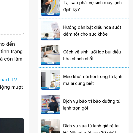
Tại sao phải vệ sinh máy lạnh
định kỳ?
Hướng dẫn bật điều hòa suốt
đêm tốt cho sức khỏe
cho đến
tình trạng
Cách vệ sinh lưới lọc bụi điều
mà còn làm
hòa nhanh nhất
Mẹo khử mùi hôi trong tủ lạnh
Smart TV
mà ai cũng biết
 động mượt
Dịch vụ bảo trì bảo dưỡng tủ
lạnh trọn gói
Dịch vụ sửa tủ lạnh giá rẻ tại
Hà Nội có mặt sau 30 phút