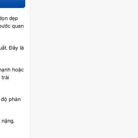
 dọn dẹp
 bước quan
ất. Đây là
 mạnh hoặc
trải
c độ phản
 nặng.