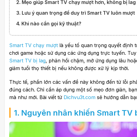
2. Mẹo giúp Smart TV chạy mượt hơn, không bị lag
3. Lưu ý quan trọng để duy trì Smart TV luôn mượt
4. Khi nào cần gọi kỹ thuật?
Smart TV chạy mượt
là yếu tố quan trọng quyết định t
chơi game hoặc sử dụng các ứng dụng trực tuyến. Tuy n
Smart TV bị lag
, phản hồi chậm, mở ứng dụng lâu hoặc
giảm tuổi thọ thiết bị nếu không được xử lý kịp thời.
Thực tế, phần lớn các vấn đề này không đến từ lỗi p
đúng cách. Chỉ cần áp dụng một số mẹo đơn giản, bạ
mà như mới. Bài viết từ
Dichvu3t.com
sẽ hướng dẫn bạn 
1. Nguyên nhân khiến Smart TV 