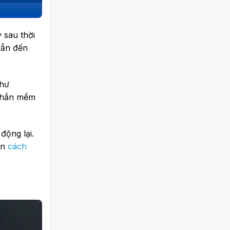
 sau thời
 dẫn đến
như
 phần mềm
động lại.
ện
cách