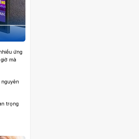
 nhiều ứng
 giờ mà
g nguyên
an trọng