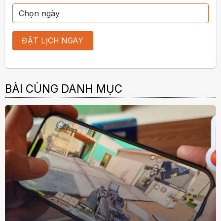
BÀI CÙNG DANH MỤC