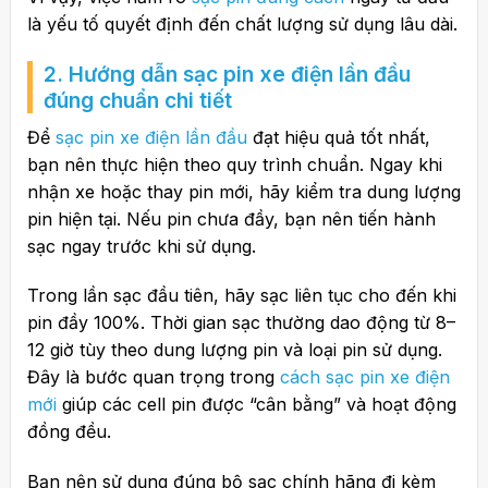
là yếu tố quyết định đến chất lượng sử dụng lâu dài.
2.
Hướng dẫn sạc pin xe điện lần đầu
đúng chuẩn chi tiết
Để
sạc pin xe điện lần đầu
đạt hiệu quả tốt nhất,
bạn nên thực hiện theo quy trình chuẩn. Ngay khi
nhận xe hoặc thay pin mới, hãy kiểm tra dung lượng
pin hiện tại. Nếu pin chưa đầy, bạn nên tiến hành
sạc ngay trước khi sử dụng.
Trong lần sạc đầu tiên, hãy sạc liên tục cho đến khi
pin đầy 100%. Thời gian sạc thường dao động từ 8–
12 giờ tùy theo dung lượng pin và loại pin sử dụng.
Đây là bước quan trọng trong
cách sạc pin xe điện
mới
giúp các cell pin được “cân bằng” và hoạt động
đồng đều.
Bạn nên sử dụng đúng bộ sạc chính hãng đi kèm