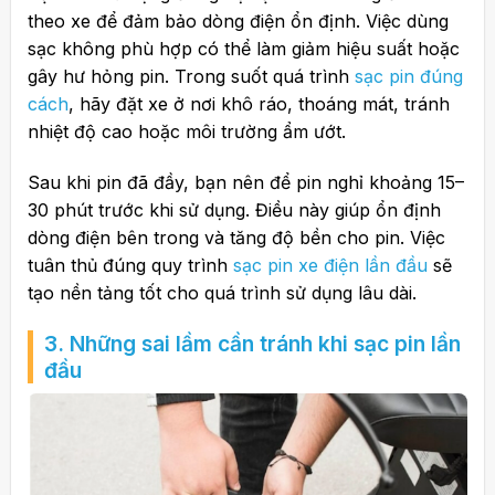
theo xe để đảm bảo dòng điện ổn định. Việc dùng
sạc không phù hợp có thể làm giảm hiệu suất hoặc
gây hư hỏng pin. Trong suốt quá trình
sạc pin đúng
cách
, hãy đặt xe ở nơi khô ráo, thoáng mát, tránh
nhiệt độ cao hoặc môi trường ẩm ướt.
Sau khi pin đã đầy, bạn nên để pin nghỉ khoảng 15–
30 phút trước khi sử dụng. Điều này giúp ổn định
dòng điện bên trong và tăng độ bền cho pin. Việc
tuân thủ đúng quy trình
sạc pin xe điện lần đầu
sẽ
tạo nền tảng tốt cho quá trình sử dụng lâu dài.
3. Những sai lầm cần tránh khi sạc pin lần
đầu