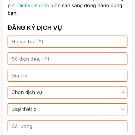
pin,
Dichvu3t.com
luôn sẵn sàng đồng hành cùng
bạn.
ĐĂNG KÝ DỊCH VỤ