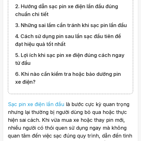
2. Hướng dẫn sạc pin xe điện lần đầu đúng
chuẩn chi tiết
3. Những sai lầm cần tránh khi sạc pin lần đầu
4. Cách sử dụng pin sau lần sạc đầu tiên để
đạt hiệu quả tốt nhất
5. Lợi ích khi sạc pin xe điện đúng cách ngay
từ đầu
6. Khi nào cần kiểm tra hoặc bảo dưỡng pin
xe điện?
Sạc pin xe điện lần đầu
là bước cực kỳ quan trọng
nhưng lại thường bị người dùng bỏ qua hoặc thực
hiện sai cách. Khi vừa mua xe hoặc thay pin mới,
nhiều người có thói quen sử dụng ngay mà không
quan tâm đến việc sạc đúng quy trình, dẫn đến tình