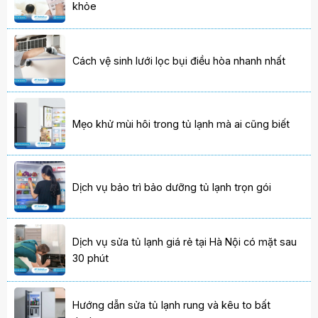
khỏe
Cách vệ sinh lưới lọc bụi điều hòa nhanh nhất
Mẹo khử mùi hôi trong tủ lạnh mà ai cũng biết
Dịch vụ bảo trì bảo dưỡng tủ lạnh trọn gói
Dịch vụ sửa tủ lạnh giá rẻ tại Hà Nội có mặt sau
30 phút
Hướng dẫn sửa tủ lạnh rung và kêu to bất