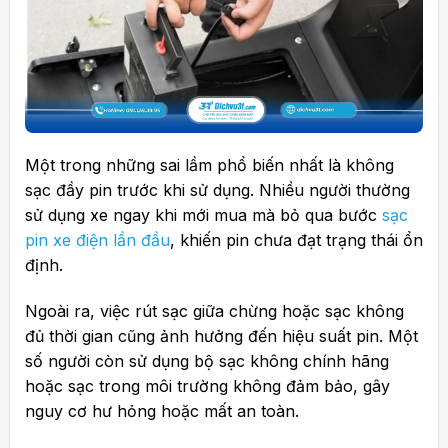
Một trong những sai lầm phổ biến nhất là không
sạc đầy pin trước khi sử dụng. Nhiều người thường
sử dụng xe ngay khi mới mua mà bỏ qua bước
sạc
pin xe điện lần đầu
, khiến pin chưa đạt trạng thái ổn
định.
Ngoài ra, việc rút sạc giữa chừng hoặc sạc không
đủ thời gian cũng ảnh hưởng đến hiệu suất pin. Một
số người còn sử dụng bộ sạc không chính hãng
hoặc sạc trong môi trường không đảm bảo, gây
nguy cơ hư hỏng hoặc mất an toàn.