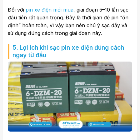
Đối với
pin xe điện mới mua
, giai đoạn 5–10 lần sạc
đầu tiên rất quan trọng. Đây là thời gian để pin “ổn
định” hoàn toàn, vì vậy bạn nên chú ý sạc đầy và
sử dụng đúng cách trong giai đoạn này.
5.
Lợi ích khi sạc pin xe điện đúng cách
ngay từ đầu