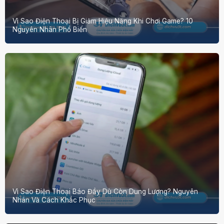
Vì Sao Điện Thoại Bị Giảm Hiệu Năng Khi Chơi Game? 10
Nguyên Nhân Phổ Biến
Vì Sao Điện Thoại Báo Đầy Dù Còn Dung Lượng? Nguyên
Nhân Và Cách Khắc Phục