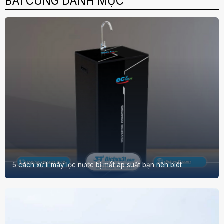
BÀI CÙNG DANH MỤC
5 cách xử lí máy lọc nước bị mất áp suất bạn nên biêt