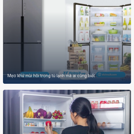
Mẹo khử mùi hôi trong tủ lạnh mà ai cũng biết