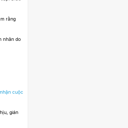
ầm rằng
ên nhân do
g nhận cuộc
ịu, gián