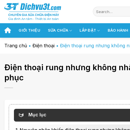
Chuyển
đến
nội
dung
GIỚI THIỆU
SỬA CHỮA
LẮP ĐẶT
BẢO HÀNH
Trang chủ
•
Điện thoại
•
Điện thoại rung nhưng không 
Điện thoại rung nhưng không nh
phục
Mục lục