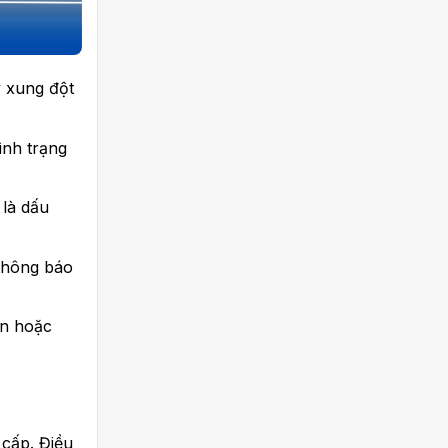
y xung đột
ình trạng
 là dấu
 thông báo
ồn hoặc
 cấp. Điều