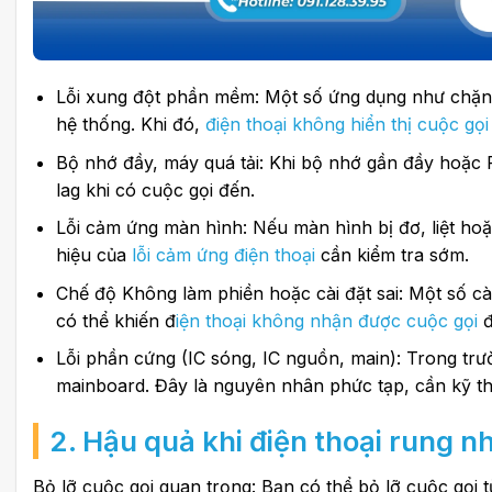
Lỗi xung đột phần mềm: Một số ứng dụng như chặn c
hệ thống. Khi đó,
điện thoại không hiển thị cuộc gọi
Bộ nhớ đầy, máy quá tải: Khi bộ nhớ gần đầy hoặc R
lag khi có cuộc gọi đến.
Lỗi cảm ứng màn hình: Nếu màn hình bị đơ, liệt ho
hiệu của
lỗi cảm ứng điện thoại
cần kiểm tra sớm.
Chế độ Không làm phiền hoặc cài đặt sai: Một số cà
có thể khiến đ
iện thoại không nhận được cuộc gọi
đ
Lỗi phần cứng (IC sóng, IC nguồn, main): Trong trư
mainboard. Đây là nguyên nhân phức tạp, cần kỹ th
2. Hậu quả khi điện thoại rung 
Bỏ lỡ cuộc gọi quan trọng: Bạn có thể bỏ lỡ cuộc gọi 