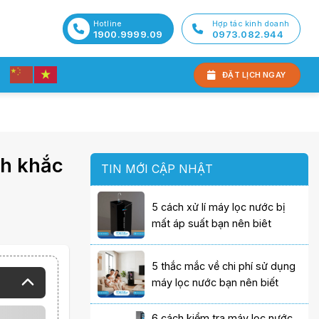
Hotline
Hợp tác kinh doanh
1900.9999.09
0973.082.944
ĐẶT LỊCH NGAY
ch khắc
TIN MỚI CẬP NHẬT
5 cách xử lí máy lọc nước bị
mất áp suất bạn nên biêt
5 thắc mắc về chi phí sử dụng
máy lọc nước bạn nên biết
6 cách kiểm tra máy lọc nước