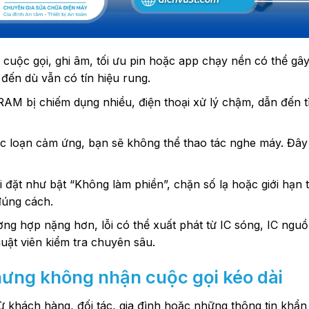
uộc gọi, ghi âm, tối ưu pin hoặc app chạy nền có thể gâ
đến dù vẫn có tín hiệu rung.
AM bị chiếm dụng nhiều, điện thoại xử lý chậm, dẫn đến t
ặc loạn cảm ứng, bạn sẽ không thể thao tác nghe máy. Đây
i đặt như bật “Không làm phiền”, chặn số lạ hoặc giới hạn
úng cách.
ờng hợp nặng hơn, lỗi có thể xuất phát từ IC sóng, IC ngu
uật viên kiểm tra chuyên sâu.
nhưng không nhận cuộc gọi kéo dài
từ khách hàng, đối tác, gia đình hoặc những thông tin khẩn