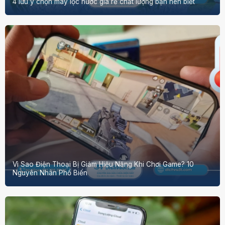
4 lưu ý chọn máy lọc nước giá rẻ chất lượng bạn nên biết
Vì Sao Điện Thoại Bị Giảm Hiệu Năng Khi Chơi Game? 10
Nguyên Nhân Phổ Biến