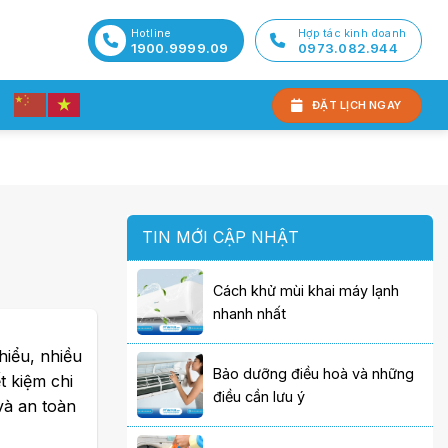
Hotline
Hợp tác kinh doanh
1900.9999.09
0973.082.944
ĐẶT LỊCH NGAY
TIN MỚI CẬP NHẬT
Cách khử mùi khai máy lạnh
nhanh nhất
hiểu, nhiều
Bảo dưỡng điều hoà và những
t kiệm chi
điều cần lưu ý
và an toàn