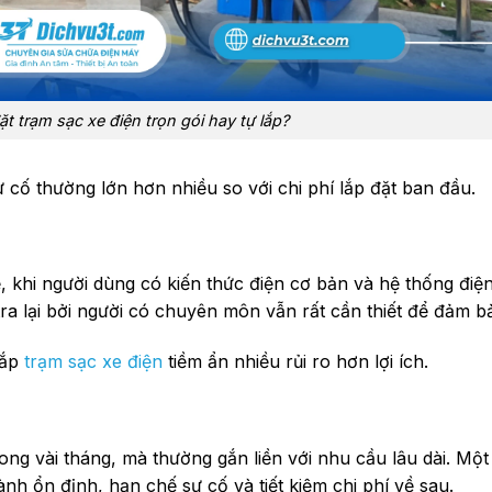
t trạm sạc xe điện trọn gói hay tự lắp?
 cố thường lớn hơn nhiều so với chi phí lắp đặt ban đầu.
, khi người dùng có kiến thức điện cơ bản và hệ thống điệ
tra lại bởi người có chuyên môn vẫn rất cần thiết để đảm b
lắp
trạm sạc xe điện
tiềm ẩn nhiều rủi ro hơn lợi ích.
ong vài tháng, mà thường gắn liền với nhu cầu lâu dài. Mộ
nh ổn định, hạn chế sự cố và tiết kiệm chi phí về sau.