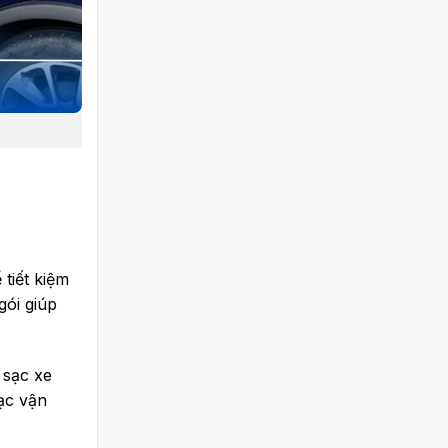
 tiết kiệm
gói giúp
m sạc xe
ạc vận