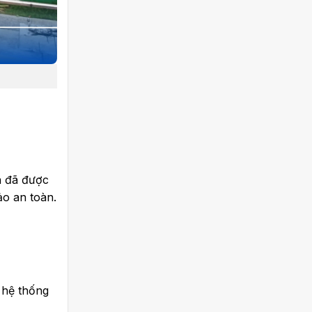
n đã được
ảo an toàn.
t hệ thống