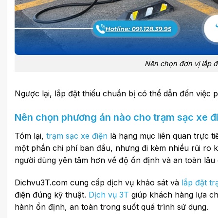
Nên chọn đơn vị lắp đặ
Ngược lại, lắp đặt thiếu chuẩn bị có thể dẫn đến việc
Nên chọn phương án nào cho trạm sạc xe đ
Tóm lại,
trạm sạc xe điện
là hạng mục liên quan trực ti
một phần chi phí ban đầu, nhưng đi kèm nhiều rủi ro k
người dùng yên tâm hơn về độ ổn định và an toàn lâu 
Dichvu3T.com cung cấp dịch vụ khảo sát và
lắp đặt t
điện đúng kỹ thuật.
Dịch vụ 3T
giúp khách hàng lựa ch
hành ổn định, an toàn trong suốt quá trình sử dụng.