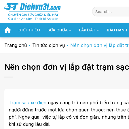
Chuyển
đến
nội
dung
GIỚI THIỆU
SỬA CHỮA
LẮP ĐẶT
BẢO HÀNH
Trang chủ
•
Tin tức dịch vụ
•
Nên chọn đơn vị lắp đặt tr
Nên chọn đơn vị lắp đặt trạm sạc 
Trạm sạc xe điện
ngày càng trở nên phổ biến trong các
người đứng trước một lựa chọn quen thuộc: nên thuê đơn
phí. Nghe qua, việc tự lắp có vẻ đơn giản, nhưng trên
khi sử dụng lâu dài.