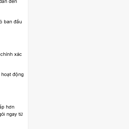
 dẫn đến
nhỏ ban đầu
 chính xác
c hoạt động
hấp hơn
gói ngay từ