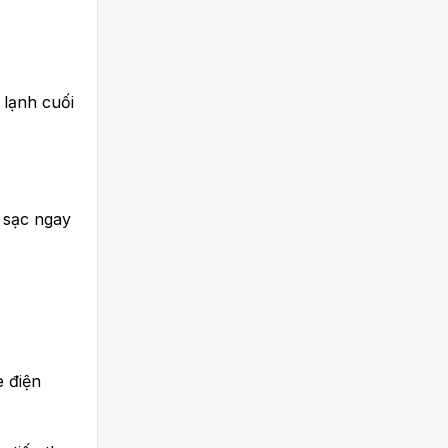
 lạnh cuối
m sạc ngay
e điện