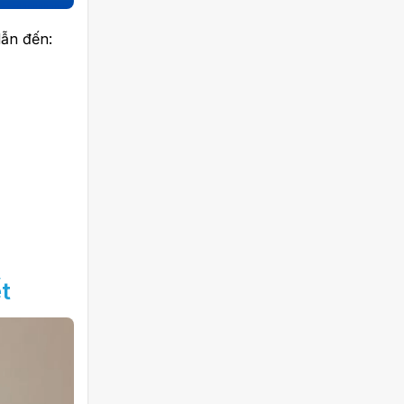
dẫn đến:
t