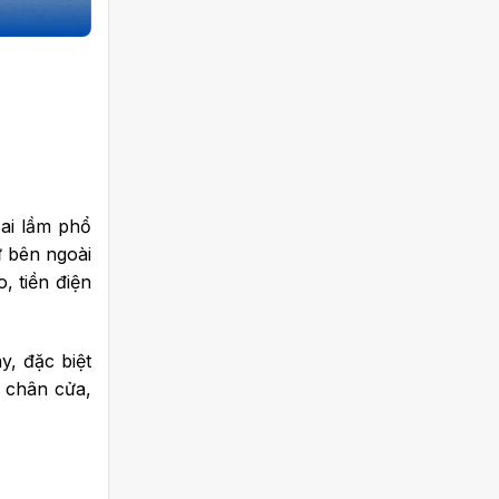
sai lầm phổ
ừ bên ngoài
, tiền điện
y, đặc biệt
i chân cửa,