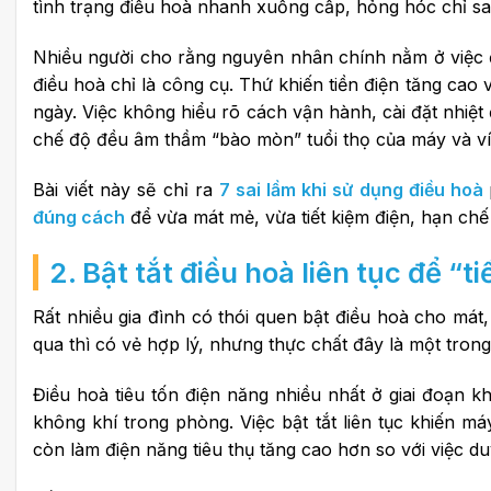
tình trạng điều hoà nhanh xuống cấp, hỏng hóc chỉ sa
Nhiều người cho rằng nguyên nhân chính nằm ở việc điề
điều hoà chỉ là công cụ. Thứ khiến tiền điện tăng cao
ngày
. Việc không hiểu rõ cách vận hành, cài đặt nhiệt
chế độ đều âm thầm “bào mòn” tuổi thọ của máy và ví 
Bài viết này sẽ chỉ ra
7 sai lầm khi sử dụng điều hoà
đúng cách
để vừa mát mẻ, vừa tiết kiệm điện, hạn chế
2. Bật tắt điều hoà liên tục để “t
Rất nhiều gia đình có thói quen bật điều hoà cho mát, 
qua thì có vẻ hợp lý, nhưng thực chất đây là một tro
Điều hoà tiêu tốn điện năng nhiều nhất ở giai đoạn k
không khí trong phòng. Việc bật tắt liên tục khiến m
còn làm điện năng tiêu thụ tăng cao hơn so với việc duy