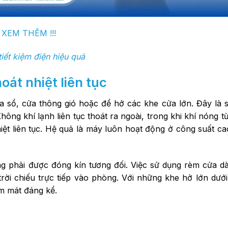
XEM THÊM !!!
iết kiệm điện hiệu quả
oát nhiệt liên tục
a sổ, cửa thông gió hoặc để hở các khe cửa lớn. Đây là 
hông khí lạnh liên tục thoát ra ngoài, trong khi khí nóng t
t liên tục. Hệ quả là máy luôn hoạt động ở công suất cao
g phải được đóng kín tương đối. Việc sử dụng rèm cửa dà
trời chiếu trực tiếp vào phòng. Với những khe hở lớn dướ
àm mát đáng kể.