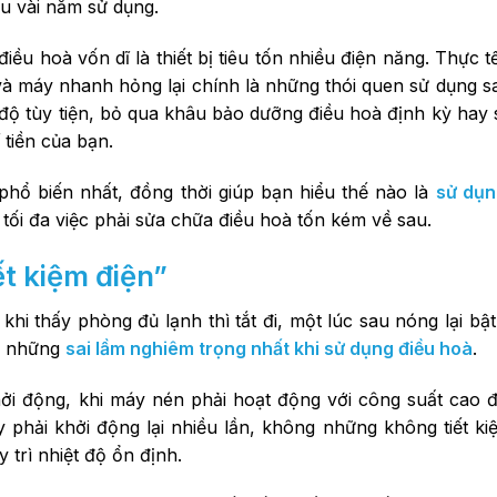
u vài năm sử dụng.
u hoà vốn dĩ là thiết bị tiêu tốn nhiều điện năng. Thực t
 và máy nhanh hỏng lại chính là
những thói quen sử dụng s
 độ tùy tiện, bỏ qua khâu bảo dưỡng điều hoà định kỳ hay 
tiền của bạn.
phổ biến nhất
, đồng thời giúp bạn hiểu thế nào là
sử dụn
 tối đa việc phải sửa chữa điều hoà tốn kém về sau.
iết kiệm điện”
khi thấy phòng đủ lạnh thì tắt đi, một lúc sau nóng lại bật
ng những
sai lầm nghiêm trọng nhất khi sử dụng điều hoà
.
hởi động, khi máy nén phải hoạt động với công suất cao 
áy phải khởi động lại nhiều lần, không những không tiết k
 trì nhiệt độ ổn định.