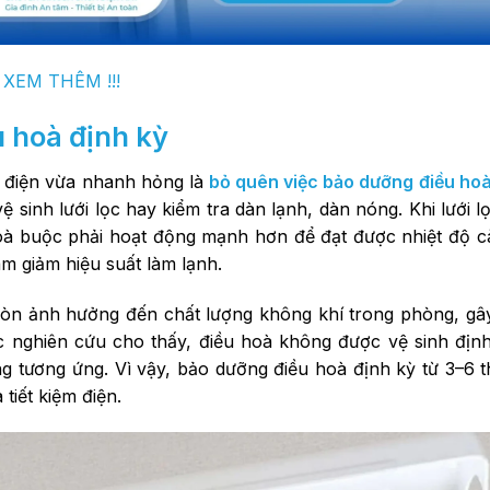
XEM THÊM !!!
u hoà định kỳ
 điện vừa nhanh hỏng là
bỏ quên việc bảo dưỡng điều ho
 sinh lưới lọc hay kiểm tra dàn lạnh, dàn nóng.
Khi lưới 
hoà buộc phải hoạt động mạnh hơn để đạt được nhiệt độ cà
àm giảm hiệu suất làm lạnh.
 còn ảnh hưởng đến chất lượng không khí trong phòng, gâ
c nghiên cứu cho thấy, điều hoà không được vệ sinh định
ng tương ứng. Vì vậy, bảo dưỡng điều hoà định kỳ từ 3–6 t
iết kiệm điện.