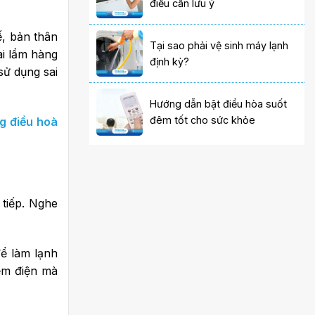
điều cần lưu ý
ế, bản thân
Tại sao phải vệ sinh máy lạnh
ai lầm hàng
định kỳ?
sử dụng sai
Hướng dẫn bật điều hòa suốt
đêm tốt cho sức khỏe
g điều hoà
 tiếp. Nghe
để làm lạnh
iệm điện mà