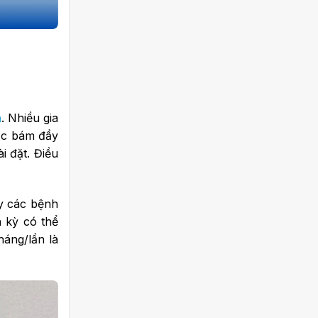
à
. Nhiều gia
lọc bám đầy
i đặt. Điều
y các bệnh
 kỳ có thể
háng/lần là