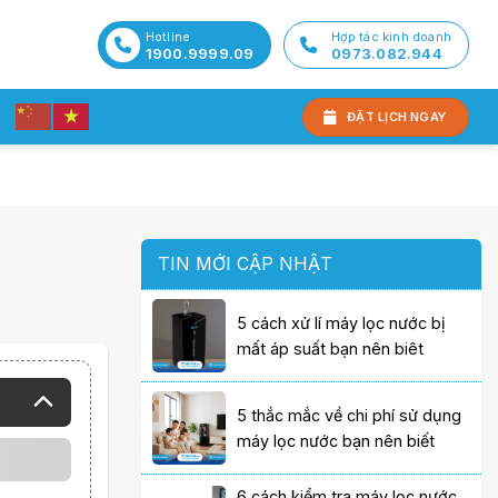
Hotline
Hợp tác kinh doanh
1900.9999.09
0973.082.944
ĐẶT LỊCH NGAY
TIN MỚI CẬP NHẬT
5 cách xử lí máy lọc nước bị
mất áp suất bạn nên biêt
5 thắc mắc về chi phí sử dụng
máy lọc nước bạn nên biết
6 cách kiểm tra máy lọc nước