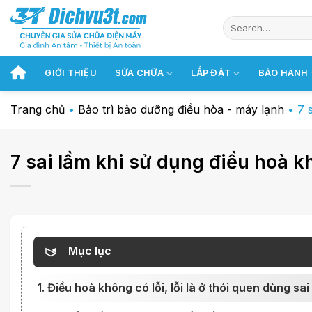
Chuyển
đến
nội
dung
GIỚI THIỆU
SỬA CHỮA
LẮP ĐẶT
BẢO HÀNH
Trang chủ
•
Bảo trì bảo dưỡng điều hòa - máy lạnh
•
7 
7 sai lầm khi sử dụng điều hoà kh
Mục lục
1. Điều hoà không có lỗi, lỗi là ở thói quen dùng sai