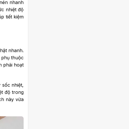
y nén nhanh
ức nhiệt độ
p tiết kiệm
thật nhanh.
t phụ thuộc
n phải hoạt
 sốc nhiệt,
ệt độ trong
ch này vừa