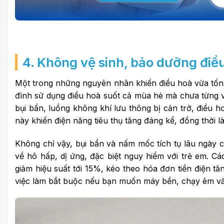
4. Không vệ sinh, bảo dưỡng điề
Một trong những nguyên nhân khiến điều hoà vừa tốn
đình sử dụng điều hoà suốt cả mùa hè mà chưa từng vệ
bụi bẩn, luồng không khí lưu thông bị cản trở, điều 
này khiến điện năng tiêu thụ tăng đáng kể, đồng thời l
Không chỉ vậy, bụi bẩn và nấm mốc tích tụ lâu ngày
về hô hấp, dị ứng, đặc biệt nguy hiểm với trẻ em.
Cá
giảm hiệu suất tới 15%, kéo theo hóa đơn tiền điện tă
việc làm bắt buộc nếu bạn muốn máy bền, chạy êm và t