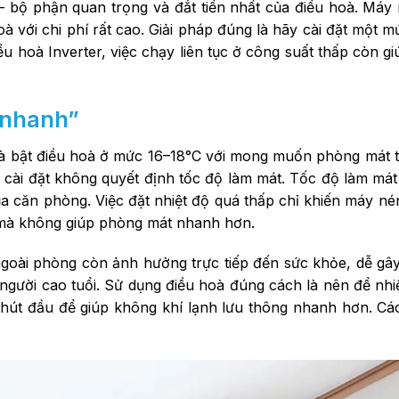
 – bộ phận quan trọng và đắt tiền nhất của điều hoà. Má
à với chi phí rất cao.
Giải pháp đúng là hãy cài đặt một m
ều hoà Inverter, việc chạy liên tục ở công suất thấp còn giú
t nhanh”
ề là bật điều hoà ở mức 16–18°C với mong muốn phòng mát 
 cài đặt không quyết định tốc độ làm mát. Tốc độ làm má
a căn phòng. Việc đặt nhiệt độ quá thấp chỉ khiến máy né
ớn mà không giúp phòng mát nhanh hơn.
ngoài phòng còn ảnh hưởng trực tiếp đến sức khỏe, dễ gây
người cao tuổi.
Sử dụng điều hoà đúng cách là nên để nhi
phút đầu để giúp không khí lạnh lưu thông nhanh hơn. Cá