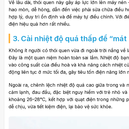
Về lâu dài, thói quen này gây áp lực lớn lên máy nén
hao mòn, dễ hỏng, dẫn đến việc phải sửa chữa điều ho
hợp lý, duy trì ổn định và để máy tự điều chỉnh. Với đi
điện hiệu quả hơn rất nhiều.
3. Cài nhiệt độ quá thấp để “má
Không ít người có thói quen vừa đi ngoài trời nắng v
Đây là một quan niệm hoàn toàn sai lầm.
Nhiệt độ bạn
vào công suất của điều hoà và khả năng cách nhiệt củ
động liên tục ở mức tối đa, gây tiêu tốn điện năng l
Ngoài ra, chênh lệch nhiệt độ quá cao giữa trong và 
cảm lạnh, đau đầu, đặc biệt nguy hiểm với trẻ nhỏ và 
khoảng 26–28°C, kết hợp với quạt điện trong những 
dễ chịu, vừa tiết kiệm điện, lại bảo vệ sức khỏe.