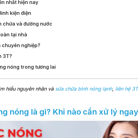
ến nhất hiện nay
linh kiện điện
nh chứa và đường nước
oàn tại nhà
nh chuyên nghiệp?
h 3T?
ng nóng trong tương lai
Tìm hiểu nguyên nhân và
sửa chữa bình nóng lạnh
,
liên hệ 3
ông nóng
là gì? Khi nào cần xử lý nga