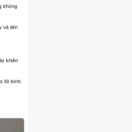
ng không
 và liên
này khiến
 lõi bình.