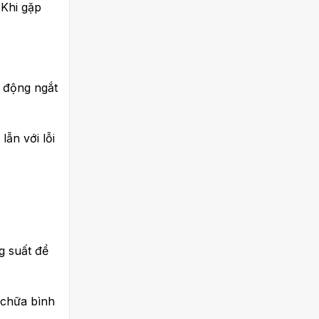
 Khi gặp
ự động ngắt
ẫn với lỗi
g suất để
 chữa bình