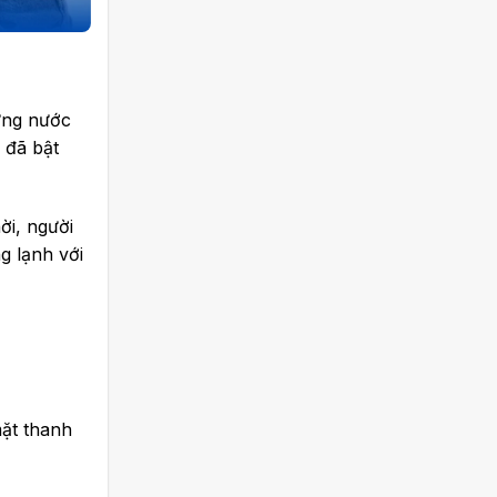
ưng nước
 đã bật
ời, người
g lạnh với
mặt thanh