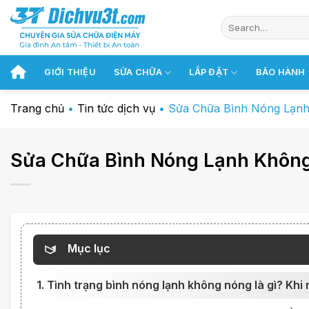
Chuyển
đến
nội
dung
GIỚI THIỆU
SỬA CHỮA
LẮP ĐẶT
BẢO HÀNH
Trang chủ
•
Tin tức dịch vụ
•
Sửa Chữa Bình Nóng Lạn
Sửa Chữa Bình Nóng Lạnh Không
Mục lục
1. Tình trạng bình nóng lạnh không nóng là gì? Khi