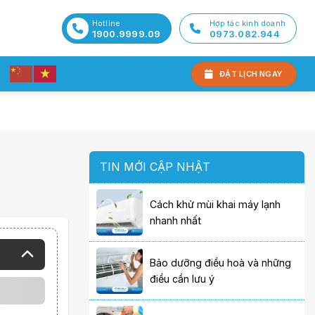
Hotline
Hợp tác kinh doanh
1900.9999.09
0973.082.944
ĐẶT LỊCH NGAY
TIN MỚI CẬP NHẬT
Cách khử mùi khai máy lạnh
nhanh nhất
Bảo dưỡng điều hoà và những
điều cần lưu ý