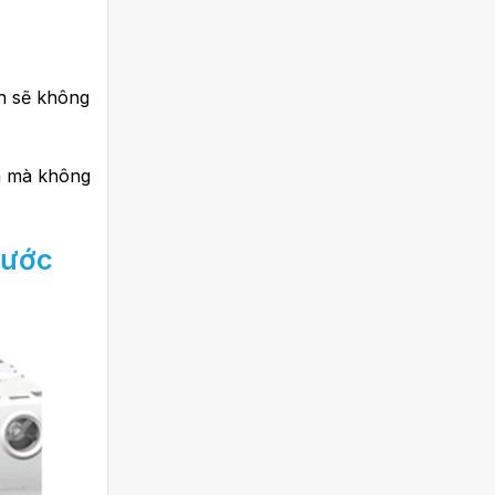
nh sẽ không
ần mà không
nước