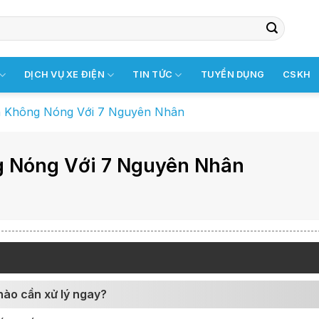
DỊCH VỤ XE ĐIỆN
TIN TỨC
TUYỂN DỤNG
CSKH
h Không Nóng Với 7 Nguyên Nhân
 Nóng Với 7 Nguyên Nhân
 nào cần xử lý ngay?