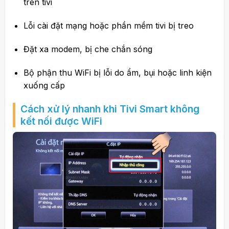
trên tivi
Lỗi cài đặt mạng hoặc phần mềm tivi bị treo
Đặt xa modem, bị che chắn sóng
Bộ phận thu WiFi bị lỗi do ẩm, bụi hoặc linh kiện
xuống cấp
Cách xử lý nhanh khi Tivi Smart không
kết nối được WiFi