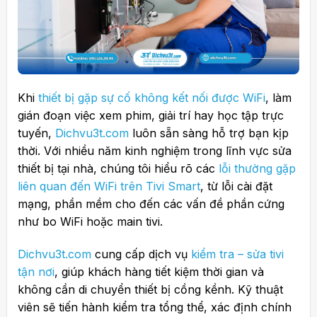
Khi
thiết bị gặp sự cố không kết nối được WiFi
, làm
gián đoạn việc xem phim, giải trí hay học tập trực
tuyến,
Dichvu3t.com
luôn sẵn sàng hỗ trợ bạn kịp
thời. Với nhiều năm kinh nghiệm trong lĩnh vực sửa
thiết bị tại nhà, chúng tôi hiểu rõ các
lỗi thường gặp
liên quan đến WiFi trên Tivi Smart
, từ lỗi cài đặt
mạng, phần mềm cho đến các vấn đề phần cứng
như bo WiFi hoặc main tivi.
Dichvu3t.com
cung cấp dịch vụ
kiểm tra – sửa tivi
tận nơi
, giúp khách hàng tiết kiệm thời gian và
không cần di chuyển thiết bị cồng kềnh. Kỹ thuật
viên sẽ tiến hành kiểm tra tổng thể, xác định chính