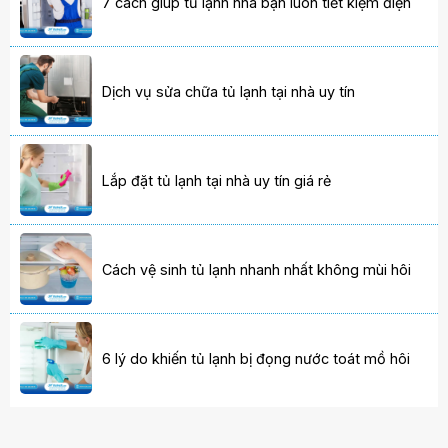
7 cách giúp tủ lạnh nhà bạn luôn tiết kiệm điện
Dịch vụ sửa chữa tủ lạnh tại nhà uy tín
Lắp đặt tủ lạnh tại nhà uy tín giá rẻ
Cách vệ sinh tủ lạnh nhanh nhất không mùi hôi
6 lý do khiến tủ lạnh bị đọng nước toát mồ hôi