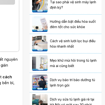
Tại sao phải vệ sinh máy lạnh
định kỳ?
Hướng dẫn bật điều hòa suốt
đêm tốt cho sức khỏe
Cách vệ sinh lưới lọc bụi điều
hòa nhanh nhất
iết nguyên
Mẹo khử mùi hôi trong tủ lạnh
 gián
mà ai cũng biết
ết
cách
Dịch vụ bảo trì bảo dưỡng tủ
g bền bỉ,
lạnh trọn gói
Dịch vụ sửa tủ lạnh giá rẻ tại
Hà Nội có mặt sau 30 phút