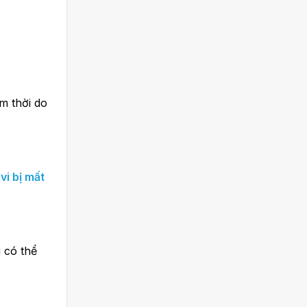
ạm thời do
ivi bị mất
 có thể