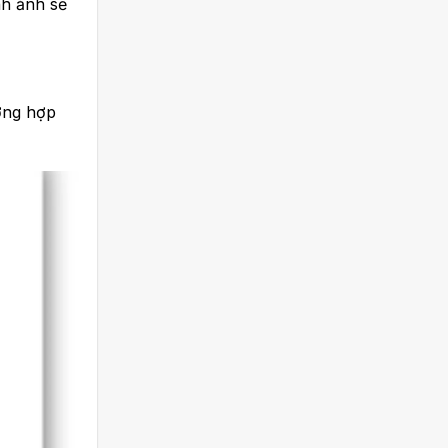
nh ảnh sẽ
ường hợp