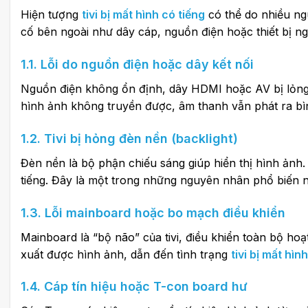
Hiện tượng
tivi bị mất hình có tiếng
có thể do nhiều ng
cố bên ngoài như dây cáp, nguồn điện hoặc thiết bị ng
1.1. Lỗi do nguồn điện hoặc dây kết nối
Nguồn điện không ổn định, dây HDMI hoặc AV bị lỏng
hình ảnh không truyền được, âm thanh vẫn phát ra bì
1.2. Tivi bị hỏng đèn nền (backlight)
Đèn nền là bộ phận chiếu sáng giúp hiển thị hình ản
tiếng. Đây là một trong những nguyên nhân phổ biến 
1.3. Lỗi mainboard hoặc bo mạch điều khiển
Mainboard là “bộ não” của tivi, điều khiển toàn bộ hoạt
xuất được hình ảnh, dẫn đến tình trạng
tivi bị mất hìn
1.4. Cáp tín hiệu hoặc T-con board hư