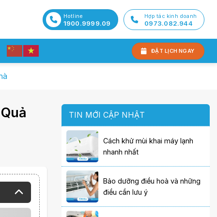
Hotline
Hợp tác kinh doanh
1900.9999.09
0973.082.944
ĐẶT LỊCH NGAY
hà
 Quả
TIN MỚI CẬP NHẬT
Cách khử mùi khai máy lạnh
nhanh nhất
Bảo dưỡng điều hoà và những
điều cần lưu ý