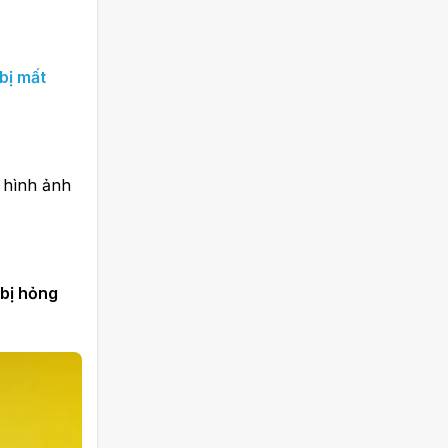
 bị mất
 hình ảnh
i bị hỏng