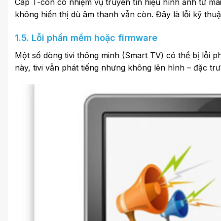
Cáp T-con có nhiệm vụ truyền tín hiệu hình ảnh từ m
không hiển thị dù âm thanh vẫn còn. Đây là lỗi kỹ thu
1.5. Lỗi phần mềm hoặc firmware
Một số dòng tivi thông minh (Smart TV) có thể bị lỗi 
này, tivi vẫn phát tiếng nhưng không lên hình – đặc trư