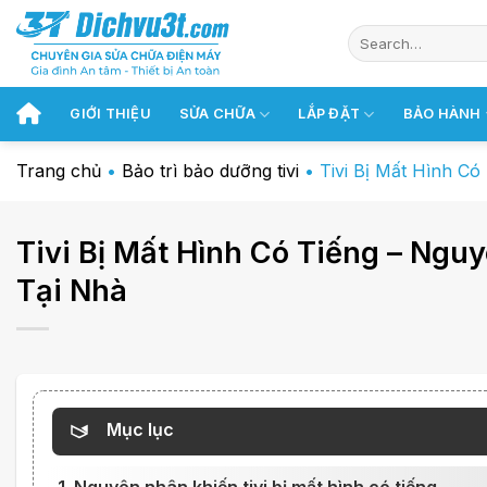
Chuyển
đến
nội
dung
GIỚI THIỆU
SỬA CHỮA
LẮP ĐẶT
BẢO HÀNH
Trang chủ
•
Bảo trì bảo dưỡng tivi
•
Tivi Bị Mất Hình C
Tivi Bị Mất Hình Có Tiếng – Ng
Tại Nhà
Mục lục