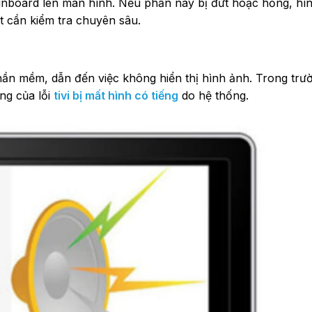
ainboard lên màn hình. Nếu phần này bị đứt hoặc hỏng, hì
ật cần kiểm tra chuyên sâu.
phần mềm, dẫn đến việc không hiển thị hình ảnh. Trong tr
ng của lỗi
tivi bị mất hình có tiếng
do hệ thống.